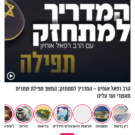
ירושלים
בבוקר בהנחת תפילין"
הרב רפאל אוחיון – המדריך למתחזק: המשך תפילת שחרית
מאשרי ועד עלינו
רץ ברשת
משפחה
חדשות היום
עולם הילדים
בריאות
יהדות
לומדים ת
תשובה של עם שלם - צבי
איך אתה מראה לקב״ה את