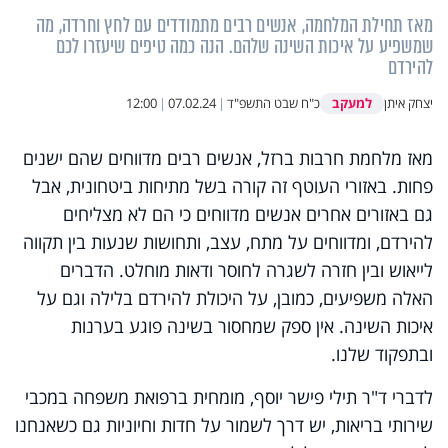
מאז תחילת המלחמה, אנשים רבים מתמודדים עם לחץ וחרדה, מה
שמשפיע על איכות השינה שלהם. הנה כמה טיפים שיעזרו לכם
להירדם
למעקב
יצחק איתן
כ"ח שבט התשפ"ד
|
07.02.24
|
12:00
מאז מלחמת חרבות ברזל, אנשים רבים מדווחים שהם ישנים
פחות. באזורי העוטף זה קורה בשל מתיחות ביטחונית, אבל
גם באזורים אחרים אנשים מדווחים כי הם לא מצליחים
להירדם, ומדווחים על מתח, עצב, ותחושות שנעות בין תקווה
לייאוש ובין חזרה לשגרה לחוסר ודאות מוחלט. הדברים
האלה משפיעים, כמובן, על היכולת להירדם בלילה וגם על
איכות השינה. אין ספק שמחסור בשינה פוגע בערנות
ובתפקוד שלנו.
לדברי ד"ר תילי פישר יוסף, מומחית ברפואת משפחה במכבי
שירותי בריאות, יש דרך לשמור על חדות וחיוניות גם כשאנחנו