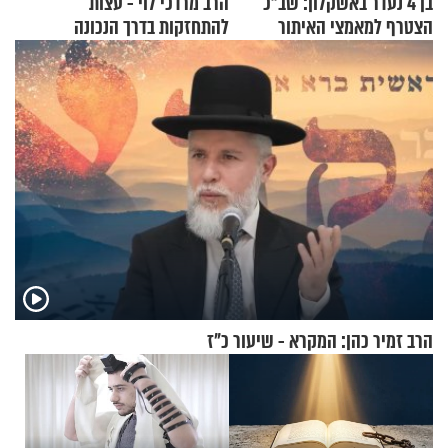
בן 4 נעדר באשקלון: שב"כ
הרב מרדכי לוי - עצות
הצטרף למאמצי האיתור
להתחזקות בדרך הנכונה
הרב זמיר כהן: המקרא - שיעור כ"ז