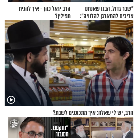
"שבר גדול. הבנו שאנחנו
הרב יגאל כהן - איך להניח
צריכים להתארגן להלוויה":
תפילין?
זוגיות במבחן, הפעם עם מרים
וגד דנינו
הרב, יש לי שאלה: איך מתכוננים לשבת?