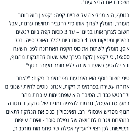
משפרת את הביצועים".
בנוסף, היא ממליצה על שתיית קפה: "קפאין הוא חומר
מעורר, ומומלץ לצרוך אותו כדי להגביר תחושת ערנות, אבל
חשוב לצרוך אותו במינון – עד 3 כוסות קפה ביום לנשים
בהיריון ומיניקות ועד 4 כוסות ביום לכלל האוכלוסייה. בכל
אופן, מומלץ לשתות את כוס הקפה האחרונה לפני השעה
16:00, כי לקפאין לוקח בערך שש שעות להתנקות מהגוף,
ורצוי להגיע לשעת השינה ללא חומר מעורר בגוף".
טיפ חשוב נוסף הוא הימנעות מפחמימות ריקות: "לאחר
ארוחה עשירה בפחמימות ריקות, אנחנו נוטים להיות ישנוניים
ולהרגיש כבדות. הסיבה היא שפחמימות עוברות מהר
במערכת העיכול, גורמות להצפה זמנית של גלוקוז, ובתגובה
הגוף מפריש אינסולין רב. האינסולין יכניס את הגלוקוז לתאים
במהירות ויגרום לתחושה של נפילת סוכר - ואיתה עייפות
ותשישות. לכן רצוי להעדיף אכילה של פחמימות מורכבות,