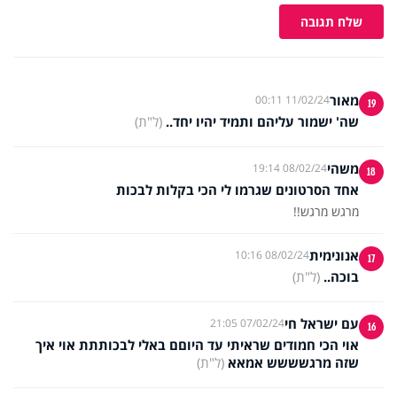
שלח תגובה
מאור
11/02/24 00:11
19
שה' ישמור עליהם ותמיד יהיו יחד..
(ל"ת)
משהי
08/02/24 19:14
18
אחד הסרטונים שגרמו לי הכי בקלות לבכות
מרגש מרגש!!
אנונימית
08/02/24 10:16
17
בוכה..
(ל"ת)
עם ישראל חי
07/02/24 21:05
16
אוי הכי חמודים שראיתי עד היוםם באלי לבכותתת אוי איך
שזה מרגשששש אמאא
(ל"ת)