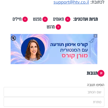
לכתובת:
support@htv.co.il
תגיות ועדכונים:
תאומים
מפגש
חיילים
מרגש
X
🔇
תגובות
19
הוסיפו תגובה