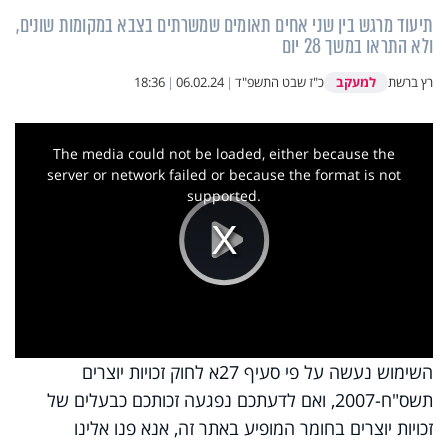
תיעוד מרגש בין שני אחים תאומים שמשרתים בצבא במקומות שונים,
ולא התראו במשך 28 יום
למעקב
רץ ברשת
כ"ז שבט התשפ"ד
|
06.02.24
|
18:36
This
is
a
The media could not be loaded, either because the
modal
window.
server or network failed or because the format is not
supported.
Play
Video
השימוש נעשה על פי סעיף 27א לחוק זכויות יוצרים
תשס"ח-2007, ואם לדעתכם נפגעה זכותכם כבעלים של
זכויות יוצרים בחומר המופיע באתר זה, אנא פנו אלינו