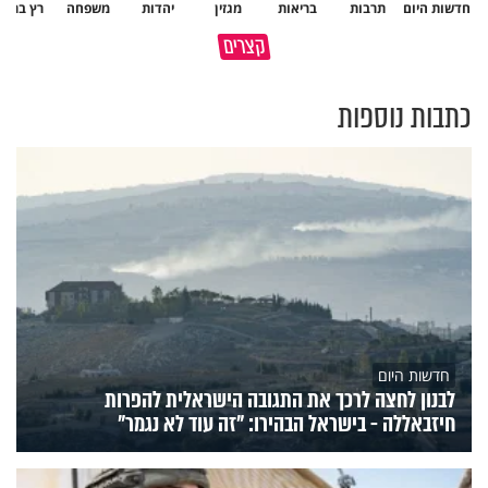
חדשות היום
תרבות
בריאות
מגזין
יהדות
משפחה
רץ ברשת
הגעתי לגיל 108 בזכות הכיבוד
קצרים
הורים שלי
אשתך לא במקום האחרון
כתבות נוספות
חדשות היום
לבנון לחצה לרכך את התגובה הישראלית להפרות
חיזבאללה - בישראל הבהירו: "זה עוד לא נגמר"