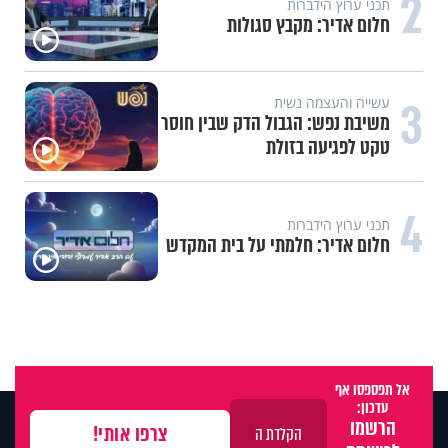
2
תכני ערוץ הידברות
חלום אדיר: מקבץ סגולות
3
עשייה והעצמה נשית
משיבת נפש: הגבול הדק שבין חוסר
טקט לפגיעה בזולת
4
תכני ערוץ הידברות
חלום אדיר: חלמתי על בית המקדש
אל תפספסו אף
עדכון:
הרשמו