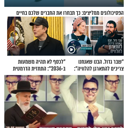
הפסיכולוגים ממליצים: כך תבחרו את החברים שלכם בחיים
"שבר גדול. הבנו שאנחנו
"לכסף לא תהיה משמעות
צריכים להתארגן להלוויה":
ב-2036": התחזית הדרמטית
זוגיות במבחן, הפעם עם מרים
של אילון מאסק על עתיד
וגד דנינו
הכלכלה