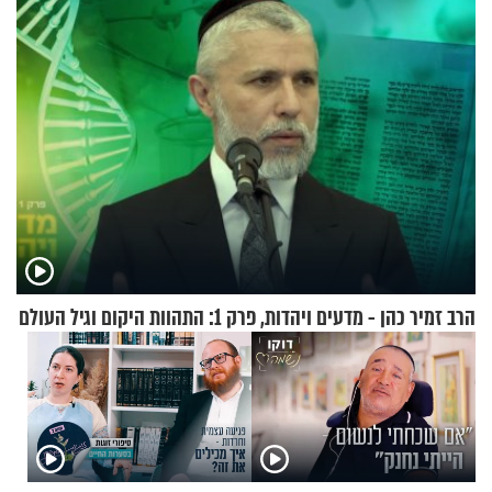
הרב זמיר כהן - מדעים ויהדות, פרק 1: התהוות היקום וגיל העולם