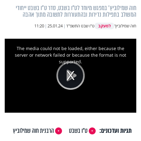
חוה שמילוביץ' במפגש מיוחד לט"ו בשבט, סדר ט"ו בשבט ייחודי
המשולב בתפילות נדירות ובהתעוררות לתשובה מתוך אהבה
למעקב
חוה שמילוביץ’
ט"ו שבט התשפ"ד
|
25.01.24
|
11:20
This
is
a
The media could not be loaded, either because the
modal
window.
server or network failed or because the format is not
supported.
Play
Video
תגיות ועדכונים:
ט"ו בשבט
הרבנית חוה שמילוביץ