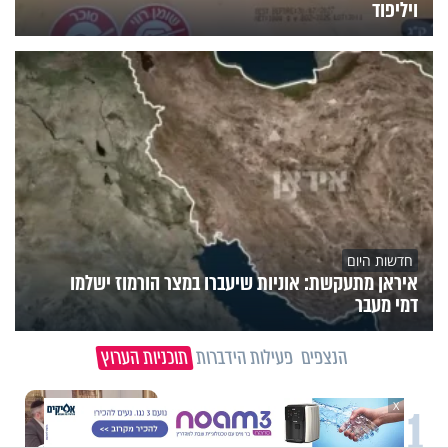
ויליפוד
חדשות היום
איראן מתעקשת: אוניות שיעברו במצר הורמוז ישלמו
דמי מעבר
הנצפים
פעילות הידברות
תוכניות הערוץ
X
1
וידיאו מגזין
"הגמגום לא מגדיר אותי": ישראל