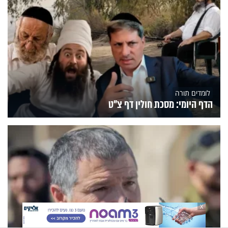
לומדים תורה
הדף היומי: מסכת חולין דף צ"ט
X