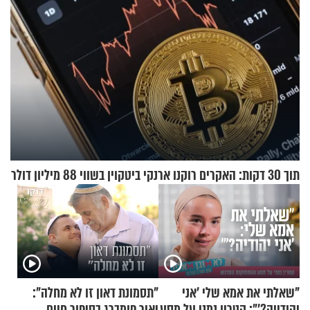
תוך 30 דקות: האקרים רוקנו ארנקי ביטקוין בשווי 88 מיליון דולר
"שאלתי את אמא שלי 'אני
"תסמונת דאון זו לא מחלה":
יהודייה?'": קטרין נמני על מסע
יאיר פומברג בסיפור חיים