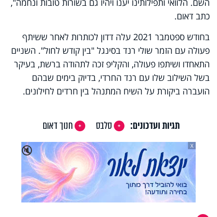
השם. הלוואי ותפילותינו יענו ויהיו גם בשורות טובות ונחמה",
כתב דאום.
בחודש ספטמבר 2021 עלה דדון לכותרות לאחר ששיתף
פעולה עם הזמר שולי רנד בסינגל "בין קודש לחול". השניים
התאחדו ושיתפו פעולה, והקליפ זכה לתהודה ברשת, בעיקר
בשל השילוב שלו עם רנד החרדי, בדיוק בימים שבהם
הועברה ביקורת על השיח המתנהל בין חרדים לחילונים.
תגיות ועדכונים:
סלבס
חנוך דאום
X
🔇