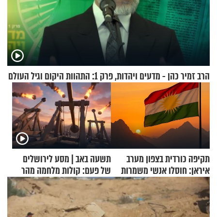
הרב זמיר כהן - מדעים ויהדות, פרק 1: התהוות היקום וגיל העולם
תקיפה כורדית בצפון מערב
תשעה באב | מסע לירושלים
איראן: חוסלו אנשי משמרות
של פעם: קולות מלחמה מהר
המהפכה
הזיתים