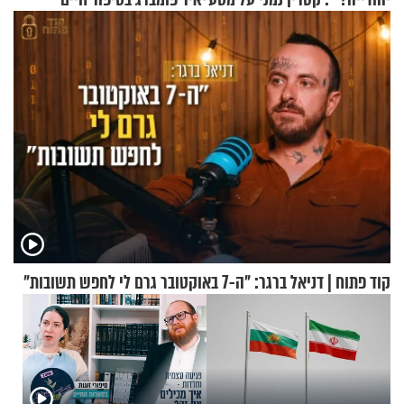
ההתחזקות המרגש
מעורר השראה
קוד פתוח | דניאל ברגר: "ה-7 באוקטובר גרם לי לחפש תשובות"