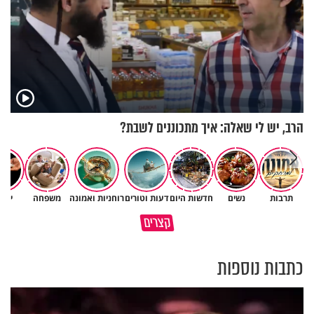
הרב, יש לי שאלה: איך מתכוננים לשבת?
תרבות
נשים
חדשות היום
דעות וטורים
רוחניות ואמונה
משפחה
יהד
גם ׳הרע׳ זה הרחמים של בורא
קצרים
מדוע האמונה נמשלה למלח?
עולם
כתבות נוספות