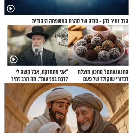
הרב זמיר כהן - סודה של טהרת המשפחה היהודית
התגעגעתם? מתכון מוצלח
"אני מתחזקת, אבל קשה לי
לכדורי שוקולד של פעם
ללכת בצניעות": מה הרב זמיר
כהן המליץ לה לעשות?