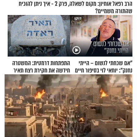
הרב רפאל אוחיון: מקום לשאלה, פרק 2 - איך ניתן להוכיח
שהתורה משמיים?
"אם שכחתי לנשום – הייתי
התפתחות דרמטית: המשטרה
נחנק": יוחאי לוי בסיפור חיים
חידשה את חקירת רצח תאיר
מעורר השראה
ראדה