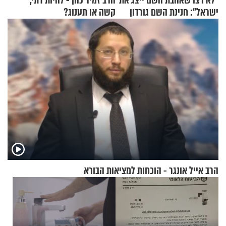
"לא רצו שאהבת השם ייצג את
הרב זמיר כהן - להיות דתי,
ישראל": חנינת השם גורדון
קשה או תענוג?
בריאיון מעורר השראה
הרב אייל אונגר - הוכחות למציאות הבורא