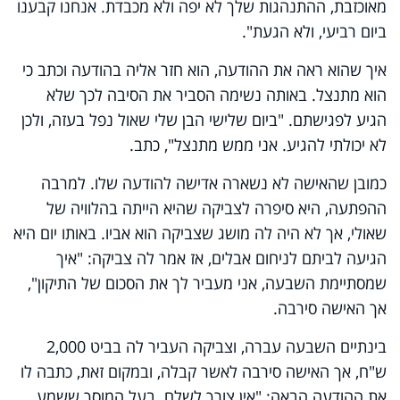
מאוכזבת, ההתנהגות שלך לא יפה ולא מכבדת. אנחנו קבענו
ביום רביעי, ולא הגעת".
איך שהוא ראה את ההודעה, הוא חזר אליה בהודעה וכתב כי
הוא מתנצל. באותה נשימה הסביר את הסיבה לכך שלא
הגיע לפגישתם. "ביום שלישי הבן שלי שאול נפל בעזה, ולכן
לא יכולתי להגיע. אני ממש מתנצל", כתב.
כמובן שהאישה לא נשארה אדישה להודעה שלו. למרבה
ההפתעה, היא סיפרה לצביקה שהיא הייתה בהלוויה של
שאולי, אך לא היה לה מושג שצביקה הוא אביו. באותו יום היא
הגיעה לביתם לניחום אבלים, אז אמר לה צביקה: "איך
שמסתיימת השבעה, אני מעביר לך את הסכום של התיקון",
אך האישה סירבה.
בינתיים השבעה עברה, וצביקה העביר לה בביט 2,000
ש"ח, אך האישה סירבה לאשר קבלה, ובמקום זאת, כתבה לו
את ההודעה הבאה: "אין צורך לשלם. בעל המוסך ששמע