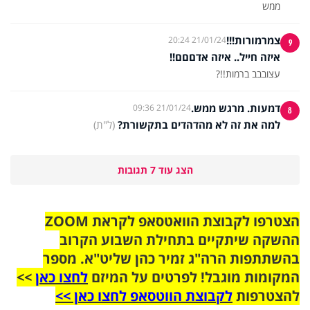
ממש
צמרמורות!!!
21/01/24 20:24
9
איזה חייל.. איזה אדםםם!!
עצובבב ברמות!!?
דמעות. מרגש ממש.
21/01/24 09:36
8
למה את זה לא מהדהדים בתקשורת?
(ל"ת)
הצג עוד 7 תגובות
הצטרפו לקבוצת הוואטסאפ לקראת ZOOM
ההשקה שיתקיים בתחילת השבוע הקרוב
בהשתתפות הרה"ג זמיר כהן שליט"א. מספר
המקומות מוגבל! לפרטים על המיזם
לחצו כאן
>>
להצטרפות
לקבוצת הווטסאפ לחצו כאן >>