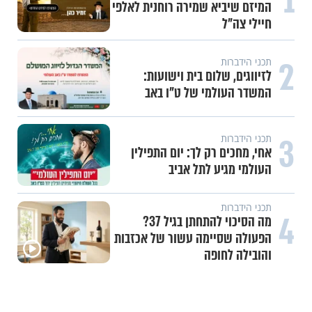
1
המיזם שיביא שמירה רוחנית לאלפי
חיילי צה"ל
2
תכני הידברות
לזיווגים, שלום בית וישועות:
המשדר העולמי של ט"ו באב
3
תכני הידברות
אחי, מחכים רק לך: יום התפילין
העולמי מגיע לתל אביב
תכני הידברות
4
מה הסיכוי להתחתן בגיל 37?
הפעולה שסיימה עשור של אכזבות
והובילה לחופה