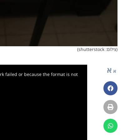
(צילום: shutterstock)
א
א
k failed or because the format is not
פייסבוק
הדפסה
ווטסאפ