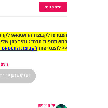
שלח תגובה
בהשתתפות הרה"ג זמיר כהן שליט
>> להצטרפות
לקבוצת הווטסאפ ל
רוצה 
אל תפספסו