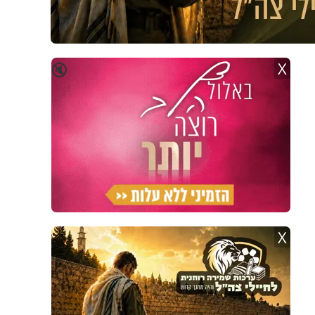
X
🔇
X