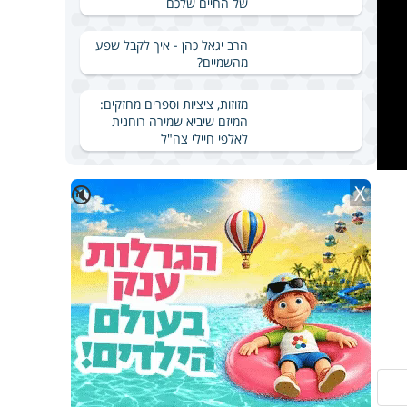
של החיים שלכם
הרב יגאל כהן - איך לקבל שפע
מהשמיים?
מזוזות, ציציות וספרים מחזקים:
המיזם שיביא שמירה רוחנית
לאלפי חיילי צה"ל
X
🔇