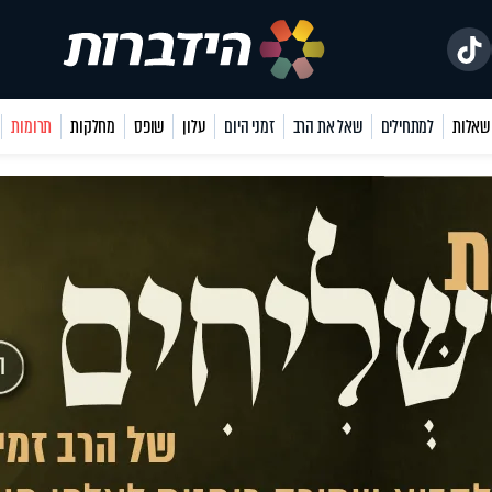
למתחילים
שאל את הרב
זמני היום
עלון
שופס
מחלקות
תרומות