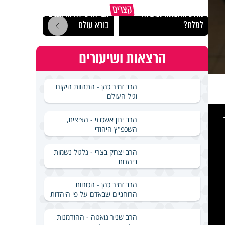
קצרים
מדוע האמונה נמשלה
גם ׳הרע׳ זה הרחמים של
האם מ
למלח?
בורא עולם
בשבת
הרצאות ושיעורים
הרב זמיר כהן - התהוות היקום
וגיל העולם
This
is
a
הרב ירון אשכנזי - הציצית,
modal
windo
השכפ"ץ היהודי
הרב יצחק בצרי - גלגול נשמות
ביהדות
הרב זמיר כהן - הכוחות
הרוחניים שבאדם על פי היהדות
הרב שניר גואטה - ההזדמנות