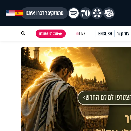
מתחזקים? דברו איתנו
צור קשר
ENGLISH
LIVE
הצטרפו למועדון