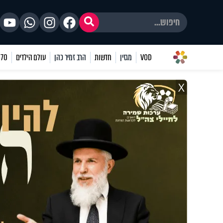
VOD
מגזין
חדשות
הרב זמיר כהן
עולם הילדים
70 שאלות
X