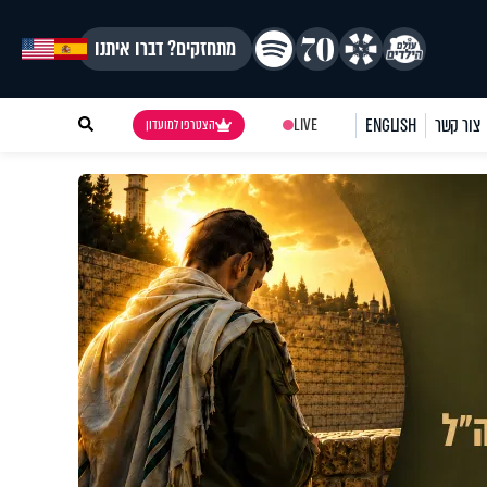
מתחזקים? דברו איתנו
צור קשר
ENGLISH
LIVE
הצטרפו למועדון