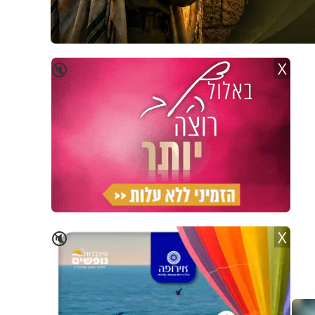
X
🔇
X
🔇