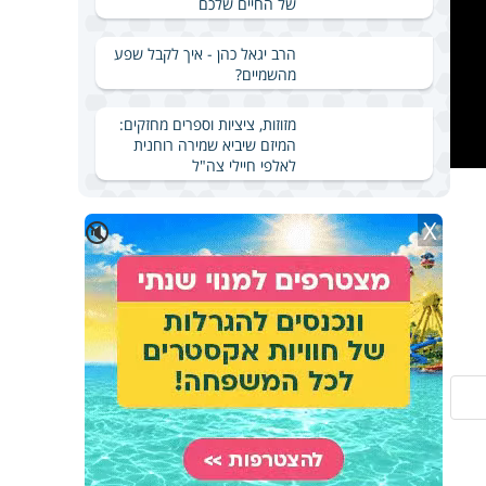
של החיים שלכם
הרב יגאל כהן - איך לקבל שפע
מהשמיים?
מזוזות, ציציות וספרים מחזקים:
המיזם שיביא שמירה רוחנית
לאלפי חיילי צה"ל
X
🔇