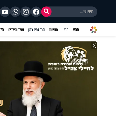
VOD
מגזין
חדשות
הרב זמיר כהן
עולם הילדים
70 שאלות
X