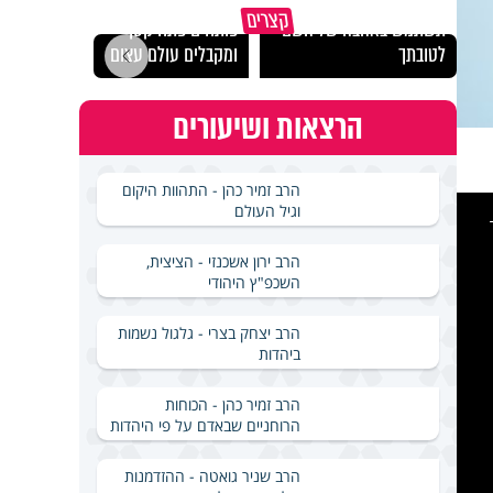
מכילי
קצרים
תשתמש באהבה של השם
פותחים פתח קטן -
במבחן
לטובתך
ומקבלים עולם עצום
ואלתר
הרצאות ושיעורים
הרב זמיר כהן - התהוות היקום
This
וגיל העולם
is
a
modal
windo
הרב ירון אשכנזי - הציצית,
השכפ"ץ היהודי
הרב יצחק בצרי - גלגול נשמות
ביהדות
הרב זמיר כהן - הכוחות
הרוחניים שבאדם על פי היהדות
הרב שניר גואטה - ההזדמנות