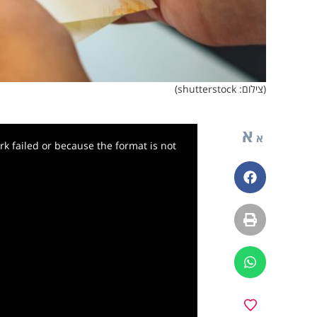
(צילום: shutterstock)
א
א
k failed or because the format is not
פייסבוק
הדפסה
ווטסאפ
y
מועדפים