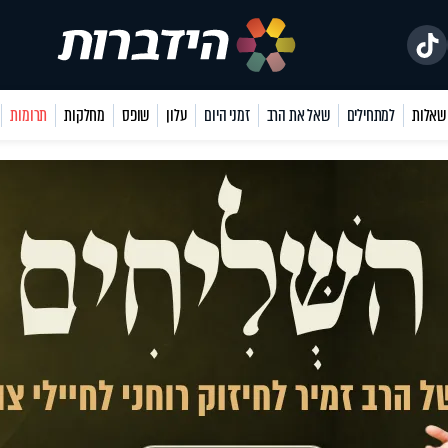
למתחילים
שאל את הרב
זמני היום
עלון
שופס
מחלקות
תרומות