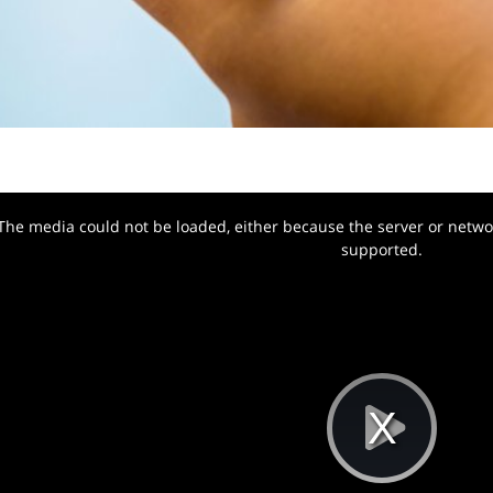
The media could not be loaded, either because the server or networ
w.
supported.
Pla