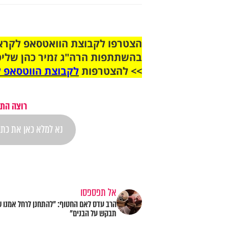
בהשתתפות הרה"ג זמיר כהן שליט
>> להצטרפות
לקבוצת הווטסאפ ל
רוצה התר
אל תפספסו
הרב עדס לאם החטוף: "להתחנן לרחל אמנו 
תבקש על הבנים"