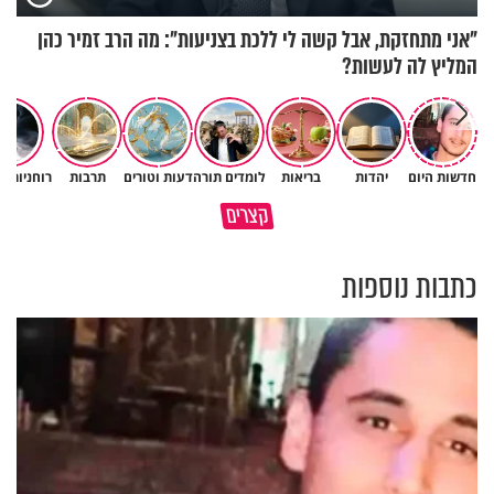
"אני מתחזקת, אבל קשה לי ללכת בצניעות": מה הרב זמיר כהן
המליץ לה לעשות?
חדשות היום
יהדות
בריאות
לומדים תורה
דעות וטורים
תרבות
רוחניות ו
האם אפשר להפוך קללה לברכה?
תהיו אהרון הכהן - תשכינו שלום
קצרים
מסר מפרשת השבוע
ותרדפו שלום
כתבות נוספות