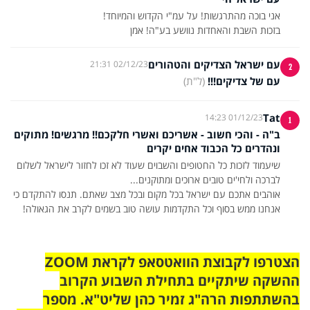
בזכות השבת והאחדות נוושע בע"ה! אמן
עם ישראל הצדיקים והטהורים
02/12/23 21:31
2
עם של צדיקים!!!
(ל"ת)
Tat
01/12/23 14:23
1
ב"ה - והכי חשוב - אשריכם ואשרי חלקכם!! מרגשים! מתוקים
ונהדרים כל הכבוד אחים יקרים
שיעמוד לזכות כל החטופים והשבוים שעוד לא זכו לחזור לישראל לשלום
אוהבים אתכם עם ישראל בכל מקום ובכל מצב שאתם. תנסו להתקדם כי
אנחנו ממש בסוף וכל התקדמות עושה טוב בשמים לקרב את הגאולה!
הצטרפו לקבוצת הוואטסאפ לקראת ZOOM
ההשקה שיתקיים בתחילת השבוע הקרוב
בהשתתפות הרה"ג זמיר כהן שליט"א. מספר