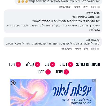
תגיות ועדכונים:
רשת
זוג
קבלה
חסד
שבת
מרגש
X
🔇