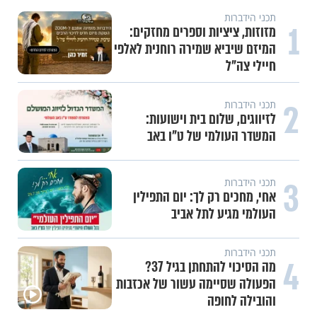
תכני הידברות
1
מזוזות, ציציות וספרים מחזקים:
המיזם שיביא שמירה רוחנית לאלפי
חיילי צה"ל
2
תכני הידברות
לזיווגים, שלום בית וישועות:
המשדר העולמי של ט"ו באב
3
תכני הידברות
אחי, מחכים רק לך: יום התפילין
העולמי מגיע לתל אביב
תכני הידברות
4
מה הסיכוי להתחתן בגיל 37?
הפעולה שסיימה עשור של אכזבות
והובילה לחופה