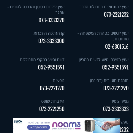
יעוץ למתחזקים בתחילת הדרך
יעוץ לילדות בסיכון והדרכה להורים -
אתגר
073-2221232
073-3333320
יעוץ לנשים בטהרת המשפחה -
קו ההלכה הידברות
מתחברות
073-3333300
02-6301516
יעוץ תמיכה וסיוע לנשים בהריון
דיווח וסיוע במקרי התבוללות
052-9551591
052-9551591
הזמנת חוגי בית (בחינם)
נופשים
073-2221270
073-2221290
ממיר צופיה
הידברות שופס
073-2221250
073-3333333
X
נופשים וסמינרים בחו"ל
073-2221202