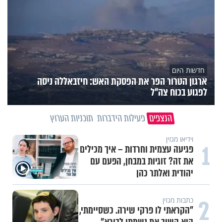
חדשות היום
ארגון הטרור הפר את הפסקת האש: חיזבאללה ניסה
לפגוע בכוח צה"ל
הנצפים
פעילות הידברות
תוכניות הערוץ
תכני הידברות
1
מזוזות, ציציות וספרים מחזקים:
המיזם שיביא שמירה רוחנית לאלפי
חיילי צה"ל
2
תכני הידברות
לזיווגים, שלום בית וישועות: