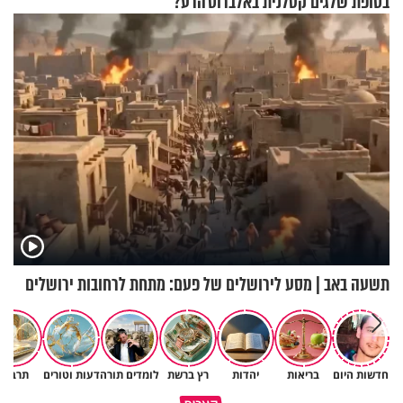
בסופת שלגים קטלנית באלברוס
הרע?
תשעה באב | מסע לירושלים של פעם: מתחת לרחובות ירושלים
חדשות היום
בריאות
יהדות
רץ ברשת
לומדים תורה
דעות וטורים
תרבות
באיזה אופן ומתי מותר לכבות אש