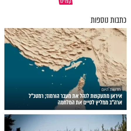
קצרים
בשבת?
מתכון ל׳שבת שלום׳
כתבות נוספות
חדשות היום
איראן מתעקשת לנהל את מעבר הורמוז; רמטכ"ל
ארה"ב ממליץ לסיים את המלחמה