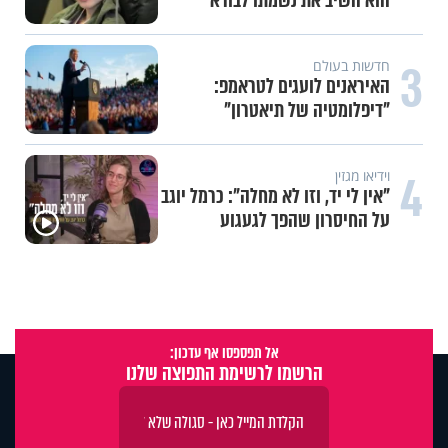
המשדר העולמי של ט"ו באב
3
תכני הידברות
אחי, מחכים רק לך: יום התפילין
העולמי מגיע לתל אביב
תכני הידברות
4
מה הסיכוי להתחתן בגיל 37?
הפעולה שסיימה עשור של אכזבות
והובילה לחופה
אל תפספסו אף עדכון:
הרשמו לרשימת התפוצה שלנו