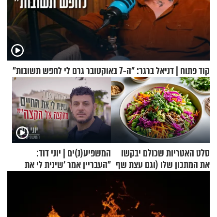
קוד פתוח | דניאל ברגר: "ה-7 באוקטובר גרם לי לחפש תשובות"
סלט האטריות שכולם יבקשו
המשפיע(נ)ים | יוני דוד:
את המתכון שלו (וגם עצת שף
"העבריין אמר 'שינית לי את
להגשת הרוטב)
החיים מהקצה אל הקצה'"