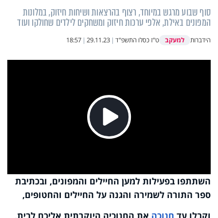
סוף שבוע מרגש במיוחד, רצוף בהרצאות ושיחות חיזוק, במלונות
המפונים באילת, אלפי ערכות חיזוק ומשחקים לילדים שחולקו ועוד
למעקב
הידברות
ט"ז כסלו התשפ"ד
|
29.11.23
|
18:57
Play
Video
השתתפו בפעילות למען החיילים והמפונים, ובכתיבת
ספר התורה לשמירה והגנה על החיילים והחטופים,
וקבלו עד
חנוכה
את החנוכיה היוקרתית אליכם לבית,