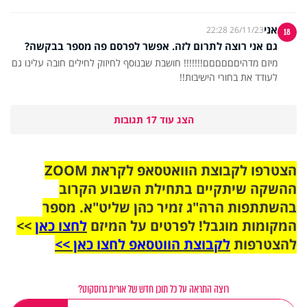
אני
26/11/23 22:28
18
גם אני רוצה לתרום לזה. אפשר לפרסם פה מספר בבקשה?
מיזם מדהיםםםםםם!!!!!!! חושבת שבנוסף לחיזוק לחילים חובה עלינו גם
לעודד את בחורי הישיבות!!
הצג עוד 17 תגובות
הצטרפו לקבוצת הוואטסאפ לקראת ZOOM
ההשקה שיתקיים בתחילת השבוע הקרוב
בהשתתפות הרה"ג זמיר כהן שליט"א. מספר
המקומות מוגבל! לפרטים על המיזם
לחצו כאן
>>
להצטרפות
לקבוצת הווטסאפ לחצו כאן >>
רוצה התראה על כל תוכן חדש של אורית גרוסקוט?