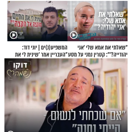
"שאלתי את אמא שלי 'אני
המשפיע(נ)ים | יוני דוד:
יהודייה?'": קטרין נמני על מסע
"העבריין אמר 'שינית לי את
ההתחזקות המרגש
החיים מהקצה אל הקצה'"