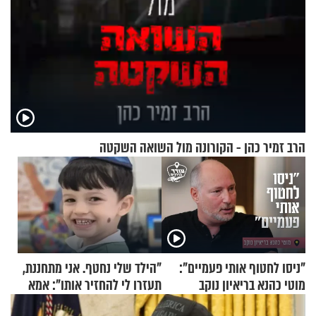
הרב זמיר כהן - הקורונה מול השואה השקטה
"ניסו לחטוף אותי פעמיים":
"הילד שלי נחטף. אני מתחננת,
מוטי כהנא בריאיון נוקב
תעזרו לי להחזיר אותו": אמא
של יובל בן ה-4 בריאיון דומע