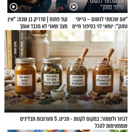
"אם שכחתי לנשום – הייתי
קוד פתוח | סדריק בן שבת: "אין
נחנק": יוחאי לוי בסיפור חיים
מצב שאני לא מכבד אותך
מעורר השראה
בבוקר בהנחת תפילין"
לגזור ולשמור: במקום לקנות - תכינו. 5 תערובות תבלינים
שמתאימות להכל