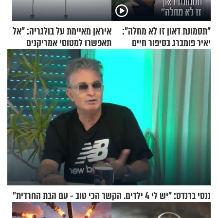
"תסמונת דאון זו לא מחלה":
איראן מאיימת על בולגריה: "אל
יאיר פומברג בסיפור חיים
תאפשרו למטוסי אמריקנים
מעורר השראה
להמריא מהשטח שלכם"
ננסי ברנדס: "יש לי 4 ילדים. הקשר הכי טוב - עם הבת החרדית"