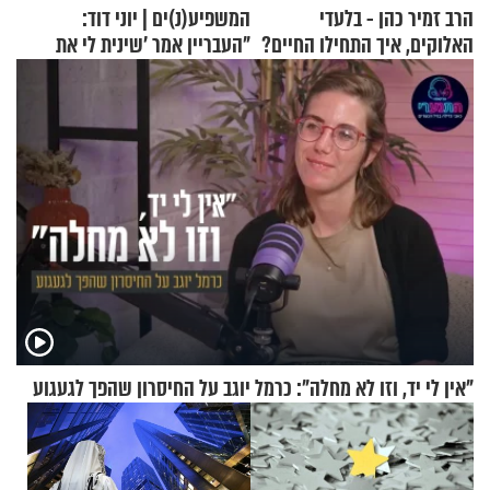
הרב זמיר כהן - בלעדי
המשפיע(נ)ים | יוני דוד:
האלוקים, איך התחילו החיים?
"העבריין אמר 'שינית לי את
החיים מהקצה אל הקצה'"
"אין לי יד, וזו לא מחלה": כרמל יוגב על החיסרון שהפך לגעגוע