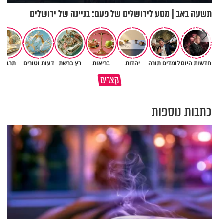
תשעה באב | מסע לירושלים של פעם: בניינה של ירושלים
חדשות היום
לומדים תורה
יהדות
בריאות
רץ ברשת
דעות וטורים
תרבות
מזמור כ׳ בתהילים - סגולה
במבט לאחור - האם התקופה
קצרים
להצלחה בתיאוריה
הקשה הייתה שווה?
כתבות נוספות