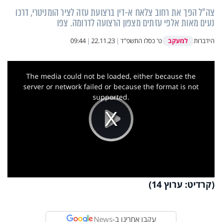
צה"ל הפך את רחוב צלאח א-דין ברצועת עזה לציר הומניטרי, דרכו
נעים מאות אלפי עזתים מצפון הרצועה לדרומה. צפו
למעקב
הידברות
ט' כסלו התשפ"ד
|
22.11.23
|
09:44
This
is
a
The media could not be loaded, either because the
modal
window.
server or network failed or because the format is not
supported.
Play
Video
(קרדיט: ערוץ 14)
עקבו אחרינו ב-
News