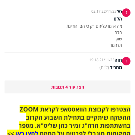
טל
22/11/23 02:17
6
הלם
תדהמה
חוה
21/11/23 19:18
5
מחריד
(ל"ת)
הצג עוד 4 תגובות
הצטרפו לקבוצת הוואטסאפ לקראת ZOOM
ההשקה שיתקיים בתחילת השבוע הקרוב
בהשתתפות הרה"ג זמיר כהן שליט"א. מספר
המקומות מוגבל! לפרטים על המיזם
לחצו כאן
>>