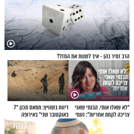
הרב זמיר כהן - איך לשנות את המזל?
"לא שאלו אותי. הבנתי שאני
דיווח בשוויץ: חמאס תכנן "7
צריכה לקחת אחריות": נעמי
באוקטובר שני" באירופה
בנט בריאיון אישי