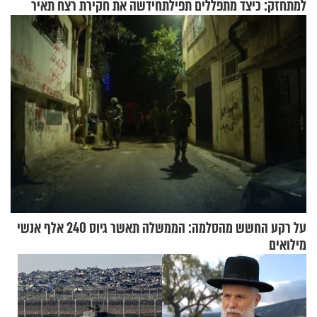
למתחזק: כיצד מתפללים תפילת
חידשה את חקירת רצח תאיר
שמונה עשרה?
ראדה
על רקע החשש מהסלמה: הממשלה תאשר גיוס 240 אלף אנשי
מילואים