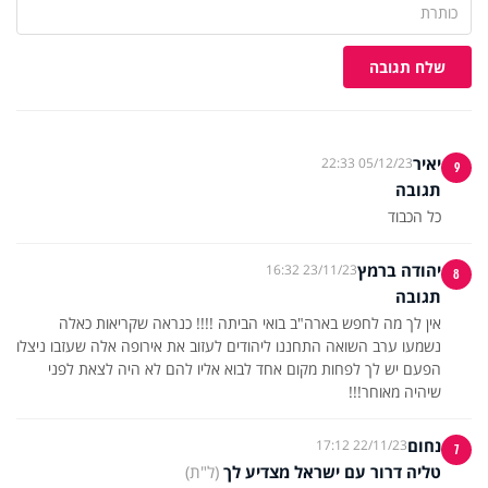
שלח תגובה
יאיר
05/12/23 22:33
9
תגובה
כל הכבוד
יהודה ברמץ
23/11/23 16:32
8
תגובה
אין לך מה לחפש בארה"ב בואי הביתה !!!! כנראה שקריאות כאלה
נשמעו ערב השואה התחננו ליהודים לעזוב את אירופה אלה שעזבו ניצלו
הפעם יש לך לפחות מקום אחד לבוא אליו להם לא היה לצאת לפני
שיהיה מאוחר!!!
נחום
22/11/23 17:12
7
טליה דרור עם ישראל מצדיע לך
(ל"ת)