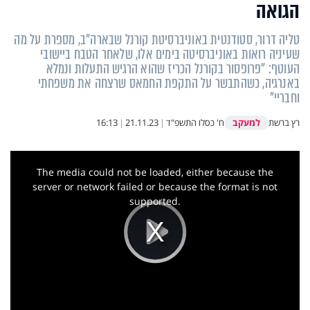
הגואה
טליה דרור, סטודנטית באוניברסיטת קורנל שבארה"ב, מספרת על מה
שעיניה רואות באוניברסיטה בימים אלו, שלאחר הטבח ביישובי
העוטף: "פרופסור בקורנל הכריז שהוא הרגיש התעלות ונמלא
באנרגיה, כשהתבשר על התקפת החמאס שרצחה את משפחתי
וחבריי"
למעקב
רץ ברשת
ח' כסלו התשפ"ד
|
21.11.23
|
16:13
This
is
a
The media could not be loaded, either because the
modal
window.
server or network failed or because the format is not
supported.
Play