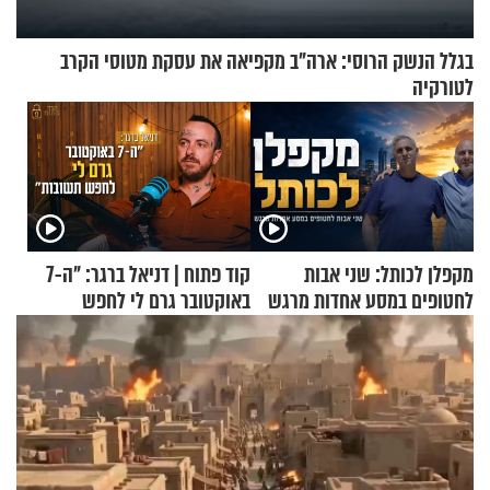
בגלל הנשק הרוסי: ארה"ב מקפיאה את עסקת מטוסי הקרב
לטורקיה
מקפלן לכותל: שני אבות
קוד פתוח | דניאל ברגר: "ה-7
לחטופים במסע אחדות מרגש
באוקטובר גרם לי לחפש
תשובות"