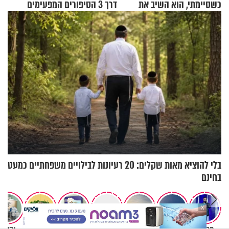
כשסיימתי, הוא השיב את
דרך 3 הסיפורים המפעימים
נשמתו לבורא"
האלה
בלי להוציא מאות שקלים: 20 רעיונות לבילויים משפחתיים כמעט
בחינם
X
תרבות
משפחה
רץ ברשת
חדשות היום
עולם הילדים
בריאות
יהדות