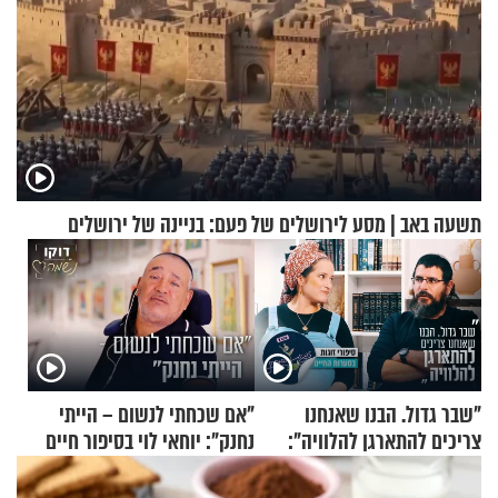
תשעה באב | מסע לירושלים של פעם: בניינה של ירושלים
"שבר גדול. הבנו שאנחנו
"אם שכחתי לנשום – הייתי
צריכים להתארגן להלוויה":
נחנק": יוחאי לוי בסיפור חיים
זוגיות במבחן, הפעם עם מרים
מעורר השראה
וגד דנינו