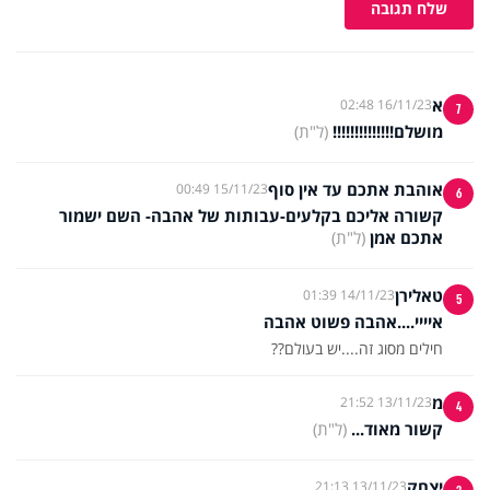
שלח תגובה
א
16/11/23 02:48
7
מושלם!!!!!!!!!!!!!!
(ל"ת)
אוהבת אתכם עד אין סוף
15/11/23 00:49
6
קשורה אליכם בקלעים-עבותות של אהבה- השם ישמור
אתכם אמן
(ל"ת)
טאלירן
14/11/23 01:39
5
איייי....אהבה פשוט אהבה
חילים מסוג זה....יש בעולם??
מ
13/11/23 21:52
4
קשור מאוד...
(ל"ת)
יצחק
13/11/23 21:13