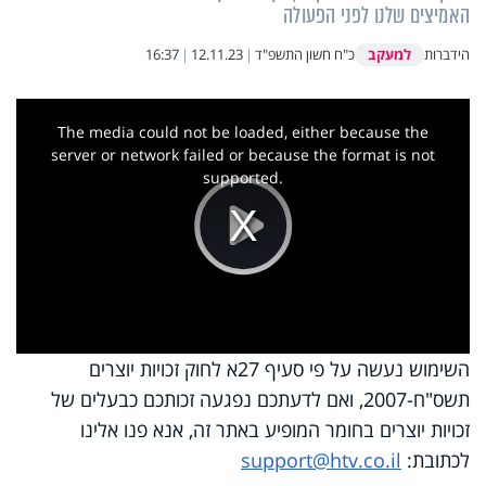
האמיצים שלנו לפני הפעולה
למעקב
הידברות
כ"ח חשון התשפ"ד
|
12.11.23
|
16:37
This
is
a
The media could not be loaded, either because the
modal
window.
server or network failed or because the format is not
supported.
Play
Video
השימוש נעשה על פי סעיף 27א לחוק זכויות יוצרים
תשס"ח-2007, ואם לדעתכם נפגעה זכותכם כבעלים של
זכויות יוצרים בחומר המופיע באתר זה, אנא פנו אלינו
לכתובת:
support@htv.co.il