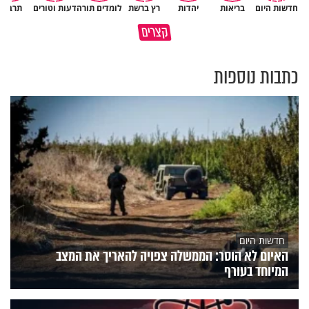
חדשות היום
בריאות
יהדות
רץ ברשת
לומדים תורה
דעות וטורים
תרבות
קצרים
למה לא קראת לי לעזרה?
מוקדש לכל מי שאיבד איש קרוב
כתבות נוספות
חדשות היום
האיום לא הוסר: הממשלה צפויה להאריך את המצב
המיוחד בעורף