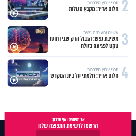
2
תכני ערוץ הידברות
חלום אדיר: מקבץ סגולות
3
עשייה והעצמה נשית
משיבת נפש: הגבול הדק שבין חוסר
טקט לפגיעה בזולת
4
תכני ערוץ הידברות
חלום אדיר: חלמתי על בית המקדש
אל תפספסו אף עדכון:
הרשמו לרשימת התפוצה שלנו