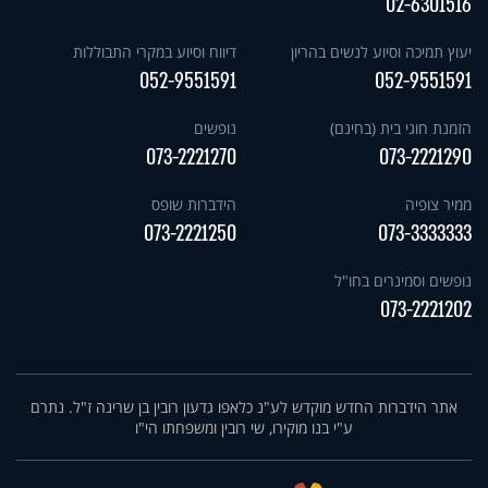
02-6301516
יעוץ תמיכה וסיוע לנשים בהריון
דיווח וסיוע במקרי התבוללות
052-9551591
052-9551591
הזמנת חוגי בית (בחינם)
נופשים
073-2221270
073-2221290
ממיר צופיה
הידברות שופס
073-2221250
073-3333333
נופשים וסמינרים בחו"ל
073-2221202
אתר הידברות החדש מוקדש לע"נ כלאפו גדעון רובין בן שרינה ז"ל. נתרם
ע"י בנו מוקירו, שי רובין ומשפחתו הי"ו