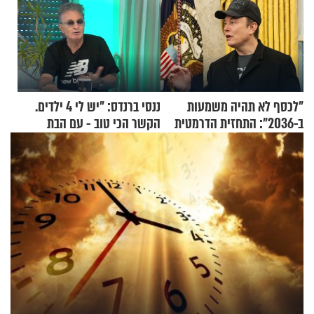
"לכסף לא תהיה משמעות
ננסי ברנדס: "יש לי 4 ילדים.
ב-2036": התחזית הדרמטית
הקשר הכי טוב - עם הבת
של אילון מאסק על עתיד
החרדית"
הכלכלה