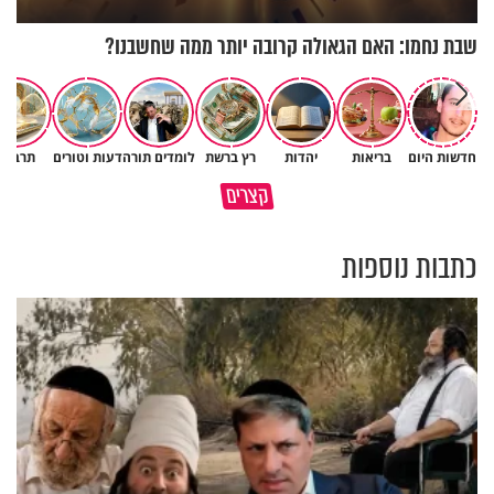
שבת נחמו: האם הגאולה קרובה יותר ממה שחשבנו?
חדשות היום
בריאות
יהדות
רץ ברשת
לומדים תורה
דעות וטורים
תרבות
גם ׳הרע׳ זה הרחמים של בורא
קצרים
מדוע האמונה נמשלה למלח?
עולם
כתבות נוספות