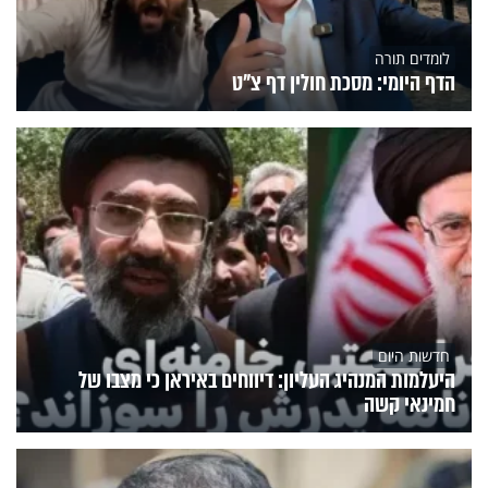
לומדים תורה
הדף היומי: מסכת חולין דף צ"ט
חדשות היום
היעלמות המנהיג העליון: דיווחים באיראן כי מצבו של
חמינאי קשה