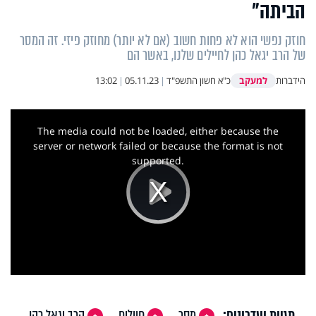
הביתה"
חוזק נפשי הוא לא פחות חשוב (אם לא יותר) מחוזק פיזי. זה המסר
של הרב יגאל כהן לחיילים שלנו, באשר הם
למעקב
הידברות
כ"א חשון התשפ"ד
|
05.11.23
|
13:02
This
is
a
The media could not be loaded, either because the
modal
window.
server or network failed or because the format is not
supported.
Play
Video
תגיות ועדכונים:
מסר
חיילים
הרב יגאל כהן