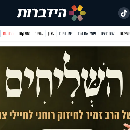
למתחילים
שאל את הרב
זמני היום
עלון
שופס
מחלקות
תרומות