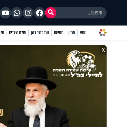
VOD
מגזין
חדשות
הרב זמיר כהן
עולם הילדים
70 שאלות
X