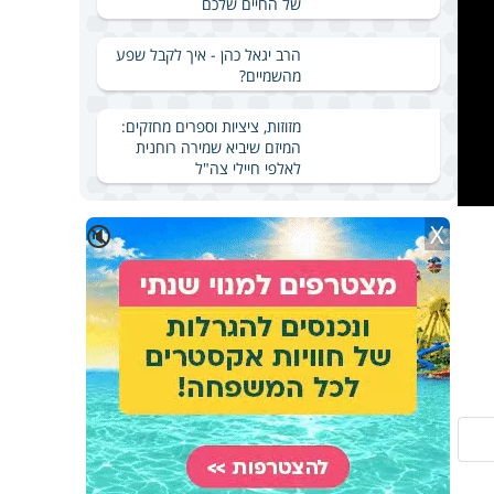
של החיים שלכם
הרב יגאל כהן - איך לקבל שפע
מהשמיים?
מזוזות, ציציות וספרים מחזקים:
המיזם שיביא שמירה רוחנית
לאלפי חיילי צה"ל
X
🔇