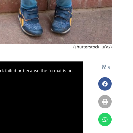
(צילום: shutterstock)
א
א
k failed or because the format is not
פייסבוק
הדפסה
ווטסאפ