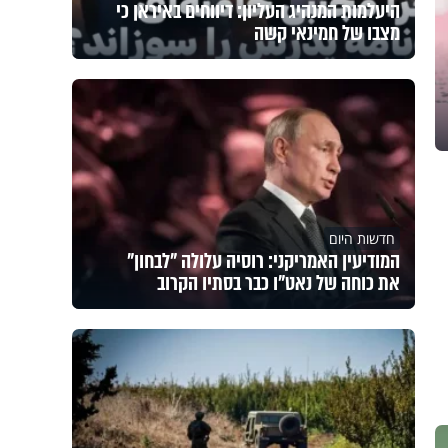
היעלמות המנהיג העליון: דיווחים באיראן כי
מצבו של חמינאי קשה
חדשות היום
המודיעין האמריקני: רוסיה עלולה "לבחון"
את כוחה של נאט"ו כבר בסתיו הקרוב