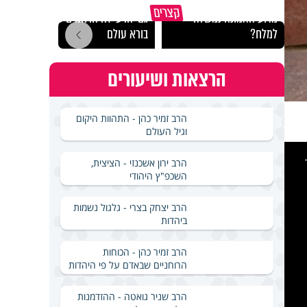
קצרים
מדוע האמונה נמשלה
גם ׳הרע׳ זה הרחמים של
האם מ
למלח?
בורא עולם
בשבת
הרצאות ושיעורים
הרב זמיר כהן - התהוות היקום
וגיל העולם
This
is
a
הרב ירון אשכנזי - הציצית,
modal
windo
השכפ"ץ היהודי
הרב יצחק בצרי - גלגול נשמות
ביהדות
הרב זמיר כהן - הכוחות
הרוחניים שבאדם על פי היהדות
הרב שניר גואטה - ההזדמנות