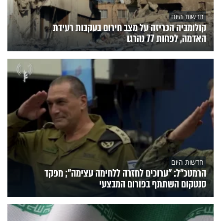
חדשות היום
קולומביה הכריזה על מצב חירום בעקבות רעידת
האדמה, לפחות 77 נהרגו
חדשות היום
הרמטכ״ל: "ערוכים לחזרה ללחימה עצימה"; מפקד
סנטקום השתתף בפורום המבצעי