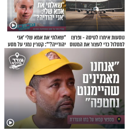
נוסעות איחרו לטיסה - ופרצו
"שאלתי את אמא שלי 'אני
למסלול כדי לעצור את המטוס
יהודייה?'": קטרין נמני על מסע
ההתחזקות המרגש