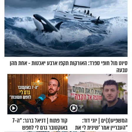
סיוט מול חופי ספרד: האורקות תקפו ארבע יאכטות - אחת מהן
טבעה
המשפיע(נ)ים | יוני דוד:
קוד פתוח | דניאל ברגר: "ה-7
"העבריין אמר 'שינית לי את
באוקטובר גרם לי לחפש