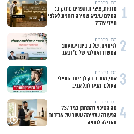
תכני הידברות
1
מזוזות, ציציות וספרים מחזקים:
המיזם שיביא שמירה רוחנית לאלפי
חיילי צה"ל
2
תכני הידברות
לזיווגים, שלום בית וישועות:
המשדר העולמי של ט"ו באב
3
תכני הידברות
אחי, מחכים רק לך: יום התפילין
העולמי מגיע לתל אביב
תכני הידברות
4
מה הסיכוי להתחתן בגיל 37?
הפעולה שסיימה עשור של אכזבות
והובילה לחופה