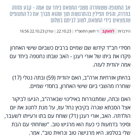
אב החטופה ששוחררה משבי החמאס ביחד עם אמה - קבע מזוזה
בחדרה, והניח תפילין בהתרגשות תוך שהוא מברך את כל החטופים
שנמצאים בידי החמאס, לשוב לביתם בשלום
למעקב
הידברות
ז' חשון התשפ"ד
|
22.10.23
|
עודכן
22.10.23 16:56
חסידי חב"ד קידשו שם שמיים ברבים כשביום שישי האחרון
פקדו את ביתו של אורי רענן - האב שבתו נחטפה ביחד עם
אמה יהודית לעזה.
בהיותן אזרחיות ארה"ב, האם יהודית (59) ובתה נטלי (17)
שוחררו מהשבי ביום שישי האחרון, בחסדי שמיים.
האם ובתה, שמתגוררות באילינוי שבארה"ב, הגיעו לביקור
אצל הסבתא שגרה בקיבוץ נחל עוז, על מנת לחגוג את יום
הולדתה. האב, אורי רענן (71) שוחח עם בתו ורעייתו לשעבר,
וסיפר בדמעות כי כעת הוא מרגיש טוב. "שוחחתי עם הבת
שלי בטלפון. היא מרגישה טוב ונראית טוב", אמר.