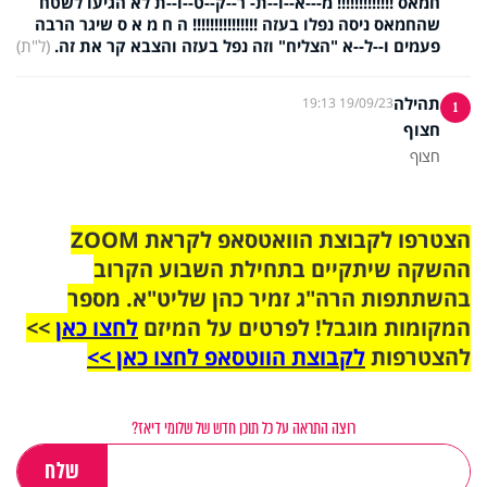
חמאס !!!!!!!!!!!!! מ---א--ו--ת- ר--ק--ט--ו--ת לא הגיעו לשטח
שהחמאס ניסה נפלו בעזה !!!!!!!!!!!!!!! ה ח מ א ס שיגר הרבה
פעמים ו--ל--א "הצליח" וזה נפל בעזה והצבא קר את זה.
(ל"ת)
תהילה
19/09/23 19:13
1
חצוף
חצוף
הצטרפו לקבוצת הוואטסאפ לקראת ZOOM
ההשקה שיתקיים בתחילת השבוע הקרוב
בהשתתפות הרה"ג זמיר כהן שליט"א. מספר
המקומות מוגבל! לפרטים על המיזם
לחצו כאן
>>
להצטרפות
לקבוצת הווטסאפ לחצו כאן >>
רוצה התראה על כל תוכן חדש של שלומי דיאז?