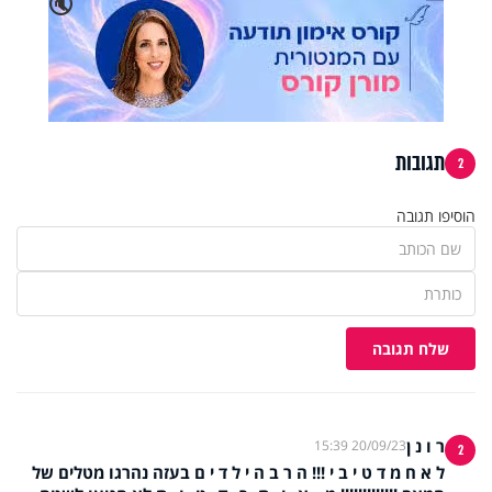
🔇
תגובות
2
הוסיפו תגובה
שלח תגובה
ר ו נ ן
20/09/23 15:39
2
ל א ח מ ד ט י ב י !!! ה ר ב ה י ל ד י ם בעזה נהרגו מטלים של