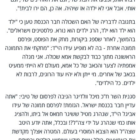
אותי. אבל אני לא ילדה אז שיהיה. אה כן, הם ירו לבית!".
בתגובה לדבריה של האם השכולה חבר הכנסת טען כי "ילד
הוא ילד הוא ילד, הרג ילדים הוא נורא. פלסטינים וישראלים".
בהמשך, לאחר שספג ביקורות, מחק את הפוסט, ופרסם
תמונה אחרת - בה לא מופיע עידו הי"ד: "מחקתי את התמונה
הראשונה מתוך כבוד לבקשת אמא שכולה. אני מגלה
אמפתיה לצער והכאב של כל אמא, מעולם לא הייתי ממעיט
בכאב של אחרים. מי ייתן ולא יהיו עוד הרוגים, לרבות לא
ילדים. כל הילדים".
סגנית השר ח"כ מיכל וולדיגר הגיבה לפרסום של טיבי: "אתה
עדיין חבר בכנסת ישראל. הגזמת! לפרסם תמונה של עידו
אביגל הי"ד, שנהרג מטיל ששיגר חמאס אל ביתו, ולהציג
אותו כמי שנהרג על ידי צה"ל?! ובכלל, אתה יודע היטב
שצה"ל הוא הצבא המוסרי בעולם. המטרה אצלך מקדשת
את האמצעים, כולל עיוות מידע ושימוש בילדים ובמותם.