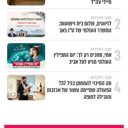
חיילי צה"ל
2
תכני הידברות
לזיווגים, שלום בית וישועות:
המשדר העולמי של ט"ו באב
3
תכני הידברות
אחי, מחכים רק לך: יום התפילין
העולמי מגיע לתל אביב
תכני הידברות
4
מה הסיכוי להתחתן בגיל 37?
הפעולה שסיימה עשור של אכזבות
והובילה לחופה