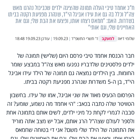
ח"כ אחמד טיבי העלה תמונה שהציגה ילדים שכביכול נהרגו מאש
צה"ל וכלל בה גם את עידו אביגל הי"ד, שנהרג מפגיעת רקטה בביתו
בשדרות. האם: "חמאס רצחו אותו, ופצעו את הבת שלי, וגם את
האחיינים שלי, וגם אותי"
למעקב
שלומי דיאז
ד' תשרי התשפ"ד
|
19.09.23
|
עודכן
19.09.23 18:48
חבר הכנסת אחמד טיבי פרסם היום (שלישי) תמונה של
ילדים פלסטינים שלדבריו נפגעו מאש צה"ל במבצע שומר
החומות. בין הילדים נמצאה גם תמונה של הילד עידו אביגל
הי"ד, בן ה-5 משדרות שנהרג מפגיעת רקטה בביתו.
הפרסום הכעיס מאוד את שני אביגל, אמו של עידו. בחשבון
הטוויטר שלה כתבה בכאב: "הי אחמד מה נשמע, שומע? זה
סבבה לגמרי לקחת כל מיני ילדים, לשים אותם בתמונה אחת
ולספר לעולם שצה"ל הרג אותם, אבל יש מצב אתה מוריד
את התמונה של הילד שלי משם? אני די בטוחה שחמאס
רצחו אותו, ופצעו את הבת שלי, וגם את האחיינים שלי, וגם