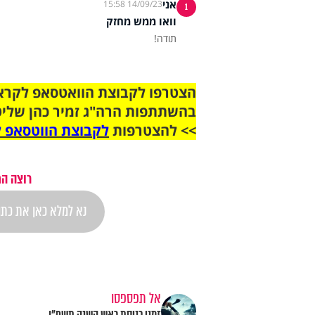
אני
14/09/23 15:58
1
וואו ממש מחזק
תודה!
בהשתתפות הרה"ג זמיר כהן שליט
>> להצטרפות
לקבוצת הווטסאפ ל
רוצה הת
אל תפספסו
זמני כניסת ראש השנה תשפ"ו