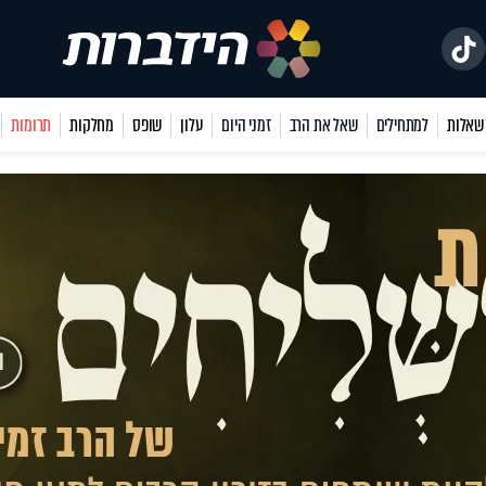
למתחילים
שאל את הרב
זמני היום
עלון
שופס
מחלקות
תרומות