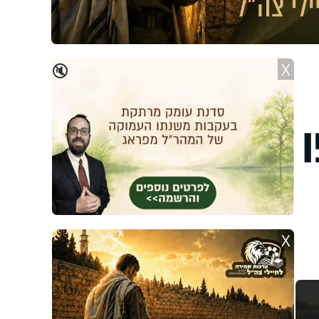
X
🔇
X