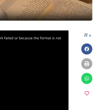
א
א
k failed or because the format is not
פייסבוק
הדפסה
ווטסאפ
y
מועדפים