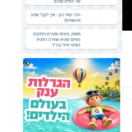
של החיים שלכם
הרב יגאל כהן - איך לקבל שפע
מהשמיים?
מזוזות, ציציות וספרים מחזקים:
המיזם שיביא שמירה רוחנית
לאלפי חיילי צה"ל
X
🔇