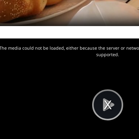
The media could not be loaded, either because the server or networ
w.
supported.
Pla