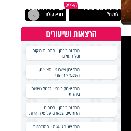
קצרים
מדוע האמונה נמשלה
גם ׳הרע׳ זה הרחמים של
האם מ
למלח?
בורא עולם
בשבת
הרצאות ושיעורים
This
is
a
modal
windo
הרב זמיר כהן - התהוות היקום
וגיל העולם
הרב ירון אשכנזי - הציצית,
השכפ"ץ היהודי
הרב יצחק בצרי - גלגול נשמות
ביהדות
הרב זמיר כהן - הכוחות
הרוחניים שבאדם על פי היהדות
הרב שניר גואטה - ההזדמנות