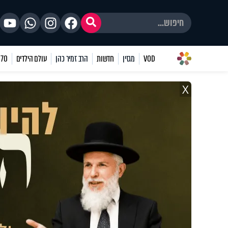
VOD
מגזין
חדשות
הרב זמיר כהן
עולם הילדים
70 שאלות
X