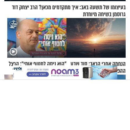
בעיצומו של תשעה באב: איך מתקדמים מכאן? הרב יצחק דוד
גרוסמן בשיחה מיוחדת
הנחמה אחרי הכאב: סוד שבע
"הוא ניסה לחטוף אותי": הרצל
X
ההפטרות שמבשרות על תקווה
דוסטר על מסע חייו המטלטל
וגאולה