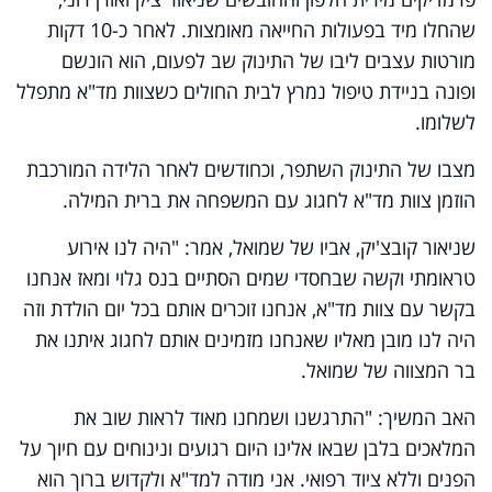
שהחלו מיד בפעולות החייאה מאומצות. לאחר כ-10 דקות
מורטות עצבים ליבו של התינוק שב לפעום, הוא הונשם
ופונה בניידת טיפול נמרץ לבית החולים כשצוות מד"א מתפלל
לשלומו.
מצבו של התינוק השתפר, וכחודשים לאחר הלידה המורכבת
הוזמן צוות מד"א לחגוג עם המשפחה את ברית המילה.
שניאור קובצ'יק, אביו של שמואל, אמר: "היה לנו אירוע
טראומתי וקשה שבחסדי שמים הסתיים בנס גלוי ומאז אנחנו
בקשר עם צוות מד"א, אנחנו זוכרים אותם בכל יום הולדת וזה
היה לנו מובן מאליו שאנחנו מזמינים אותם לחגוג איתנו את
בר המצווה של שמואל.
האב המשיך: "התרגשנו ושמחנו מאוד לראות שוב את
המלאכים בלבן שבאו אלינו היום רגועים ונינוחים עם חיוך על
הפנים וללא ציוד רפואי. אני מודה למד"א ולקדוש ברוך הוא