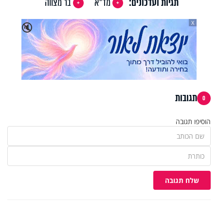
תגיות ועדכונים:
מד"א
בר מצווה
X
🔇
תגובות
0
הוסיפו תגובה
שלח תגובה