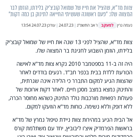
צוות מד"א, שהציל את חייו של שמואל קובצ'יק בלידתו, הוזמן לבר
המצווה שלו: "פעם ראשונה שעשיתי החייאה לתינוק בן כמה דקות"
למעקב
נעמה גרין
ו' אב התשפ"ג
|
24.07.23
|
עודכן
24.07.23 13:54
צוות מד"א, שהציל לפני 13 שנה את חייו של שמואל קובצ'יק
בלידתו, הוזמן השבוע לחגיגת בר המצווה שלו.
היה זה ב-11 בספטמבר 2010 נקרא צוות מד"א לאישה
הכורעת ללדת בבית בכפר חב"ד. רגעים בודדים לאחר
שהצוות הגיע למקום התברר כי הלידה אינה שגרתית,
והתינוק נמצא במצב מסכן חיים. לאחר דקות ארוכות של
פעולות רפואיות מורכבות נולד התינוק כשהוא מחוסר הכרה,
ללא דופק וללא נשימה. כוחות מד"א הוזעקו למקום.
אל הבית הגיע במהירות צוות ניידת טיפול נמרץ של מד"א
בראשות הפרמדיק איצ'ו ליבוביץ, יחד עם משתלמת קורס
פרמדיקים מירית חלפון והחובשים שניאור ציק ואורן רוני,