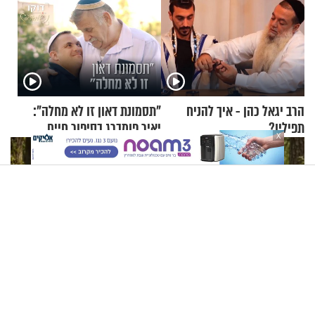
הרב יגאל כהן - איך להניח
"תסמונת דאון זו לא מחלה":
תפילין?
יאיר פומברג בסיפור חיים
X
מעורר השראה