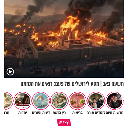
הקרב לטורקיה
תשעה באב | מסע לירושלים של פעם: רואים את הנחמה
חדשות היום
לומדים תורה
בריאות
רץ ברשת
דעות וטורים
יהדות
תרבות
לפעמים המערכת מפספסת את
מותר לנשוף על בוטנים כדי להעי
קצרים
הלב של הילדים שלנו
את הקליפות בשבת? 🥜