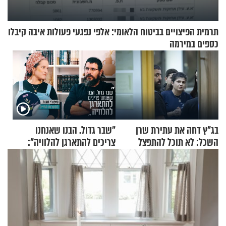
תרמית הפיצויים בביטוח הלאומי: אלפי נפגעי פעולות איבה קיבלו
כספים במירמה
בג"ץ דחה את עתירת שרן
"שבר גדול. הבנו שאנחנו
השכל: לא תוכל להתפצל
צריכים להתארגן להלוויה":
מהליכוד
זוגיות במבחן, הפעם עם מרים
וגד דנינו