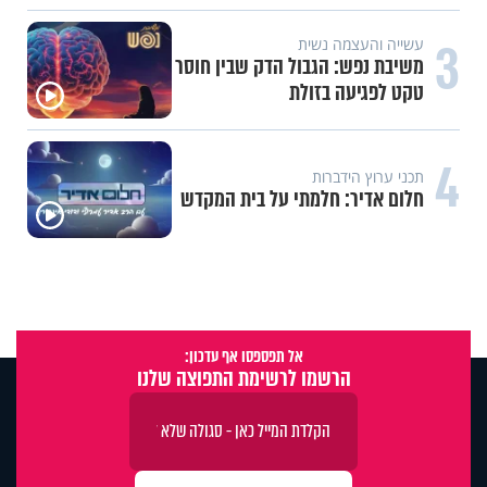
3
עשייה והעצמה נשית
משיבת נפש: הגבול הדק שבין חוסר
טקט לפגיעה בזולת
4
תכני ערוץ הידברות
חלום אדיר: חלמתי על בית המקדש
אל תפספסו אף עדכון:
הרשמו לרשימת התפוצה שלנו