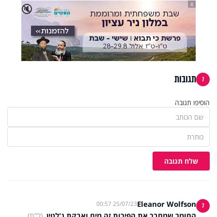
X
🔇
תגובות
7
הוסיפו תגובה
שלח תגובה
Eleanor Wolfson
25/07/23 00:57
7
החומר שמחבר את הפירות זה מים ואבקת ג'לטין.
(ל"ת)