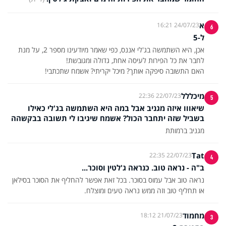
א
24/07/23 16:21
6
ל-5
אכן, היא השתמשה בג'לי אננס, כפי שאמר מיודעינו מספר 2, על מנת
האם התשובה סיפקה אותך? מיכל יקריתי? אשמח שתכתבי!
מיכללל
22/07/23 22:36
5
שיאווו איזה מגניב אבל במה היא השתמשה בג'לי כאילו
בשביל שזה יתחבר הכול? אשמח שיגיבו לי תשובה בבקשהה
מגניב ברמותת
Tat
22/07/23 22:35
4
ב"ה - נראה טוב. כנראה ג'לטין וסוכר...
נראה טוב אבל עמוס בסוכר. בכל זאת אפשר להחליף את הסוכר בסילאן
או תחליף טוב וזה ממש נראה טעים ומוצלח.
מחמוד
21/07/23 18:12
3