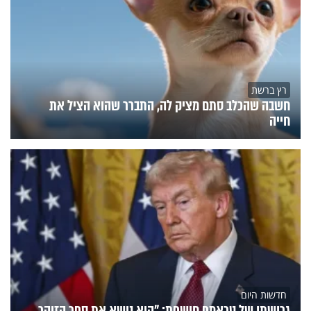
רץ ברשת
חשבה שהכלב סתם מציק לה, התברר שהוא הציל את
חייה
חדשות היום
גרושתו של טראמפ חושפת: "הוא נושא את ספר הזוהר