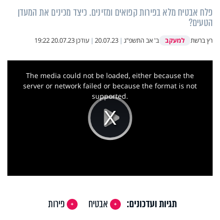
פלח אבטיח מלא בפירות קפואים ומזינים. כיצד מכינים את המעדן
הטעים?
למעקב
רץ ברשת
ב' אב התשפ"ג
|
20.07.23
|
עודכן
20.07.23 19:22
This
is
a
The media could not be loaded, either because the
modal
window.
server or network failed or because the format is not
supported.
Play
Video
תגיות ועדכונים:
אבטיח
פירות