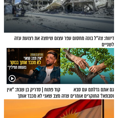
דיווח: צה"ל בונה מחסום עפר עצום שיחצה את רצועת עזה
לשניים
גם אתם גדלתם עם סבא
קוד פתוח | סדריק בן שבת: "אין
וסבתא? החוקרים אומרים שזה
מצב שאני לא מכבד אותך
מתכון מנצח
בבוקר בהנחת תפילין"