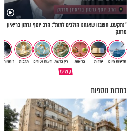
"נתקענו. חשבנו שאנחנו הולכים למות": הרב יוסף גרמון בריאיון
מרתק
חדשות היום
יהדות
בריאות
רץ ברשת
דעות וטורים
תרבות
רוחניות ו
מתחילים לעבוד לקראת ראש
הרגעים הקשים ביותר בחיים
קצרים
השנה החדשה
יכולים להצית את חיינו
כתבות נוספות