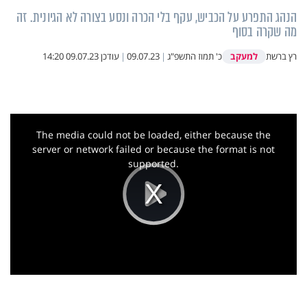
הנהג התפרע על הכביש, עקף בלי הכרה ונסע בצורה לא הגיונית. זה
מה שקרה בסוף
למעקב
רץ ברשת
כ' תמוז התשפ"ג
|
09.07.23
|
עודכן
09.07.23 14:20
This
is
a
The media could not be loaded, either because the
modal
window.
server or network failed or because the format is not
supported.
Play
Video