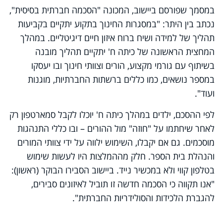
במסמך שפורסם ביישוב, המכונה "הסכמה חברתית בסיסית",
נכתב בין היתר: "במסגרות החינוך בתקוע יתקיים בקביעות
תהליך של למידה ושיח ברוח איזון חיים דיגיטליים. במהלך
המחצית הראשונה של כיתה ח' יתקיים תהליך מובנה
בשיתוף עם גורמי מקצוע, הורים וצוותי חינוך ובו יעסקו
במספר נושאים, כמו כללים ברשתות החברתיות, מוגנות
ועוד".
לפי ההסכם, ילדים במהלך כיתה ח' יוכלו לקבל סמארטפון רק
לאחר שיחתמו על "חוזה" מול ההורים – ובו כללי התנהגות
מוסכמים. גם אם יקבלו, השימוש ילווה על ידי צוותי המורים
והנהלת בית הספר. חלק מההמלצות היו לעשות שימוש
בטלפון קווי ולא במכשיר נייד. ביישוב הסבירו הבוקר (ראשון):
"אנו תקווה כי הסכמה חדשה זו תוביל לאיזונים סבירים,
להגברת הלכידות והסולידריות החברתית".