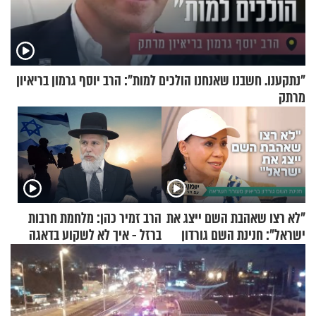
"נתקענו. חשבנו שאנחנו הולכים למות": הרב יוסף גרמון בריאיון
מרתק
"לא רצו שאהבת השם ייצג את
הרב זמיר כהן: מלחמת חרבות
ישראל": חנינת השם גורדון
ברזל - איך לא לשקוע בדאגה
בריאיון מעורר השראה
ובעצבות על אף הכל?