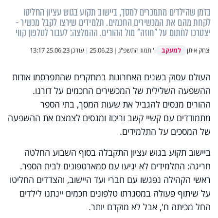
בזמן שהילדים מתמכרים למסך, ביישוב תקוע בגוש עציון החליטו
לקחת מהם את המכשירים החכמים. תלמידים שירצו לקבל מכשיר -
יצטרכו לחתום על "חוזה" מול ההורים. ההמלצה: לעבור לטלפון קווי
למעקב
יצחק איתן
ו' תמוז התשפ"ג
|
25.06.23
|
עודכן
25.06.23 13:17
העולם עסוק בשנים האחרונות במחקרים שהתפרסמו אודות
ההשפעה השלילית של המכשירים החכמים על דורנו.
ההורים מנסים להגביל את שעות המסך, בתי הספר
מתמודדים עם קשיי קשב וריכוז ומנסים לצמצם את ההשפעה
של המסכים על התלמידים.
ביישוב תקוע בגוש עציון התקבלה בסוף השבוע החלטה
חריגה: התלמידים לא יגיעו עם סמארטפונים לבית הספר.
ראשי הקהילה נפגשו עם חברי ועד היישוב, והצדדים החליטו
על שיתוף פעולה במסגרתו טלפונים חכמים יינתנו לילדים
החל מכיתה ח', אבל לא מוקדם יותר.