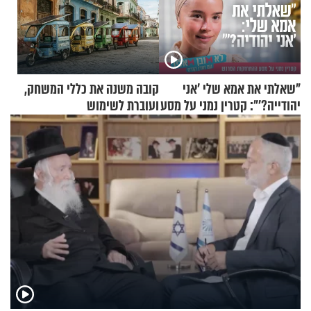
"שאלתי את אמא שלי 'אני
קובה משנה את כללי המשחק,
יהודייה?'": קטרין נמני על מסע
ועוברת לשימוש
ההתחזקות המרגש
בתלת־אופנועים סולאריים