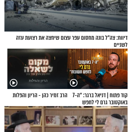
דיווח: צה"ל בונה מחסום עפר עצום שיחצה את רצועת עזה
לשניים
קוד פתוח | דניאל ברגר: "ה-7
הרב זמיר כהן - הריון והפלות
באוקטובר גרם לי לחפש
תשובות"