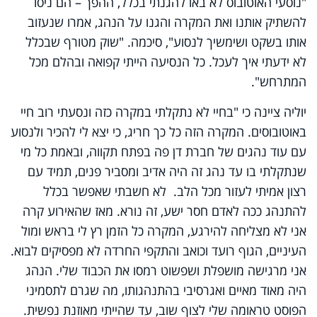
"נוסעי האוטובוס לא באו להגנתי בכלל, ההפך – הם ניסו
להשתיק אותנו ואת המקרה והגנו על הנהג, אמרו שנעזוב
אותו בשקט ושימשיך לנסוע", סיכמה. "שוק מטורף שבכלל
לא ידעתי איך לעכל. כל הנסיעה הייתי קפואה ובהלם מכל
המתרחש".
יוליה ציינה כי "בחיי לא נתקלתי במקרה כזה ונסעתי רוב חיי
באוטובוסים. המקרה הזה כל כך חריג, כי יצא לי להכיר ולנסוע
עם עוד נהגים של חברת דן פה בפתח תקווה, ובאמת כל מי
שנתקלתי בו עד נהג זה היה אדיב ומסביר פנים, תמיד עם
רצון אמיתי לעזור מכל הלב. לא חשבתי שאפשר בכלל
להתנהג ככה לאדם חסר ישע, זה נורא. מאז שהאירוע קרה
אני לא מצליחה להירגע, המקרה כל הזמן רץ לי בראש ומול
העיניים, הגוף רועד וכואב והתקפי החרדה לא מפסיקים לבוא.
אני מרגישה מושפלת ושפשוט רמסו את הכבוד שלי. הנהג
היה מאוד מאיים ואגרסיבי בהתנהגותו, מה שגרם לתסמיני
הפוסט טראומה שלי לצוף שוב, עד שהייתי מאוזנת נפשית.