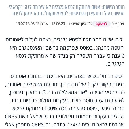
חוסר רגישות: אשה מרותקת לכסא גלגלים לא ציפתה לזה: "קרא לי
'אישה רעה' והתעצבן כשניסיתי למצוא מקום". הנהג יוזמן לבירור
למעקב
יצחק איתן
כ"ד סיון התשפ"ג
|
13.06.23
|
עודכן
13.06.23 13:07
יוליה, אשה המרותקת לכיסא גלגלים, רצתה לעלות לאוטובוס
וחטפה מהנהג. בפוסט שפרסמה בחשבון האינסטגרם היא
טוענת כי עברה השפלה רק בגלל שהיא מרותקת לכסא
הגלגלים.
הסיפור החל בשישי בצהריים. היא חיכתה בתחנת אוטובוס
בפתח תקווה לקו 1 של חברת דן, יחד עם אמא שלה ואחותה,
כדי להגיע הביתה. "אני אמא לילדה בת 3, בתהליך גירושין,
לא עובדת עקב חוסר יכולת, בעקבות מחלות כרוניות רבות,
חרדה ודיכאון, פוסט טראומה ונכה 100% ומרותקת לכיסא
גלגלים בעקבות תסמונת נוירולוגית ברגל שמאל בשם CRPS
שגורמת לכאבים עזים 24/7", כתבה. "ה-CRPS התפרץ אצלי