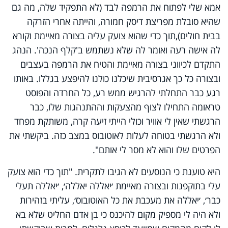
אמא שלי לפתוח את הרמפה לבד (לא התפקיד שלה, מה גם
שהיא סובלת מפריצת דיסק חמורה, והייתה אחרי הזרקה
בבית חולים),תוך כדי שהוא צועק עליה בצורה מאיימת וקורא
לה אישה רעה ואומר לה שלא נשתמש ב'קלף הנכה'. הנהג
התקדם לכיווני בצורה מאיימת והטיח את הרמפה בעצבים
ובצורה כל כך אגרסיבית שיכלנו כולנו להיפצע בגללו. באותו
רגע כבר התחלתי להרגיש ממש רע, כל החרדה והפוסט
טראומה התחילו לצוף מהצעקות וההתנהגות שלו, כבר
הרגשתי שאין לי אוויר וכולי הייתי זיעה קרה, משותקת מפחד
ולא הרגשתי בטוחה לעלות לאוטובוס במצב כזה. ביקשתי את
הפרטים שלו והוא לא מסר לי אותם".
היא טוענת כי הנוסעים לא הגיבו לתקרית. "תוך כדי הוא צועק
עלי בתוקפנות ובצורה מאיימת ׳יאללה יאללה׳, ׳יאללה תעלי
כבר׳, ׳יאללה את מעכבת את כל האוטובוס׳, עליתי בזהירות
ולא היה לי מספיק מקום להיכנס כי בן אדם החליט שלא בא