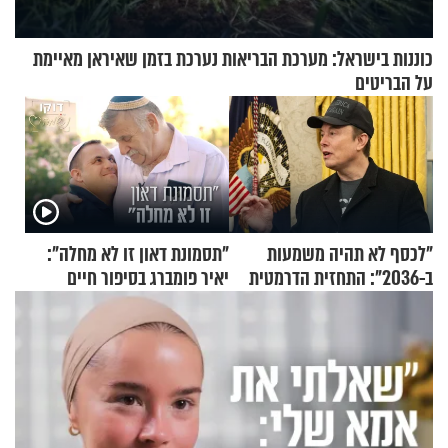
כוננות בישראל: מערכת הבריאות נערכת בזמן שאיראן מאיימת
על הבריטים
"לכסף לא תהיה משמעות
"תסמונת דאון זו לא מחלה":
ב-2036": התחזית הדרמטית
יאיר פומברג בסיפור חיים
של אילון מאסק על עתיד
מעורר השראה
הכלכלה