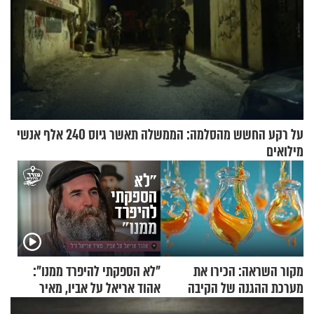
על רקע החשש מהסלמה: הממשלה תאשר גיוס 240 אלף אנשי
מילואים
מקור השראה: הכירו את
"לא הספקתי להיפרד ממנו":
מערכת ההגנה של הקיבה
אהוד אריאל על אביו, מאיר
אריאל ז"ל