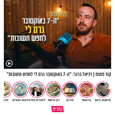
קוד פתוח | דניאל ברגר: "ה-7 באוקטובר גרם לי לחפש תשובות"
חדשות היום
בריאות
יהדות
רץ ברשת
לומדים תורה
דעות וטורים
תרבות
פותחים פתח קטן - ומקבלים עול
קצרים
תשתמש באהבה של השם לטובתך
עצום