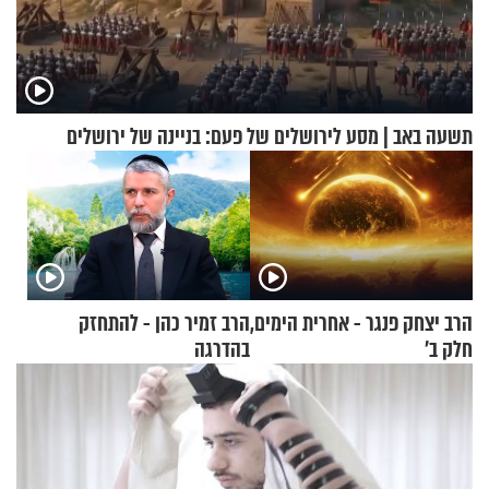
תשעה באב | מסע לירושלים של פעם: בניינה של ירושלים
הרב יצחק פנגר - אחרית הימים,
הרב זמיר כהן - להתחזק
חלק ב’
בהדרגה