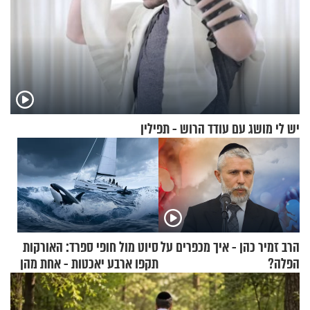
יש לי מושג עם עודד הרוש - תפילין
הרב זמיר כהן - איך מכפרים על
סיוט מול חופי ספרד: האורקות
הפלה?
תקפו ארבע יאכטות - אחת מהן
טבעה