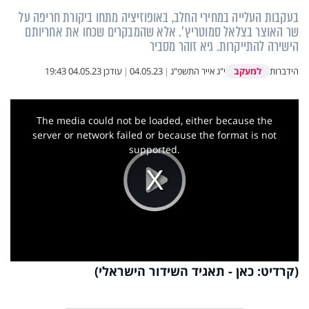
בעקבות העלייה במחירי החלב, באופוזיציה מתחו ביקורת חריפה על
שר האוצר בצלאל סמוטריץ'. אלא שהמבקרים שכחו את אחריותם
הישירה להתייקרות. גיא זוהר מסביר
למעקב
הידברות
י"ג אייר התשפ"ג
|
04.05.23
|
עודכן
04.05.23 19:43
This
is
a
The media could not be loaded, either because the
modal
window.
server or network failed or because the format is not
supported.
Play
Video
(קרדיט: כאן - תאגיד השידור הישראלי)