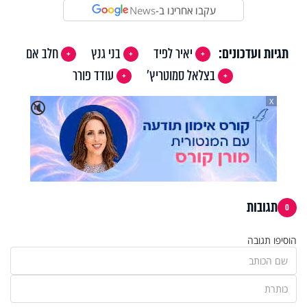
עקבו אחרינו ב-
News
תגיות ועדכונים:
יאיר לפיד
בני גנץ
חלב אם
בצלאל סמוטריץ'
עודד פורר
X
🔇
תגובות
0
הוסיפו תגובה