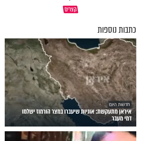
פותחים פתח קטן - ומקבלים עול
קצרים
תשתמש באהבה של השם לטובתך
עצום
כתבות נוספות
חדשות היום
איראן מתעקשת: אוניות שיעברו במצר הורמוז ישלמו
דמי מעבר