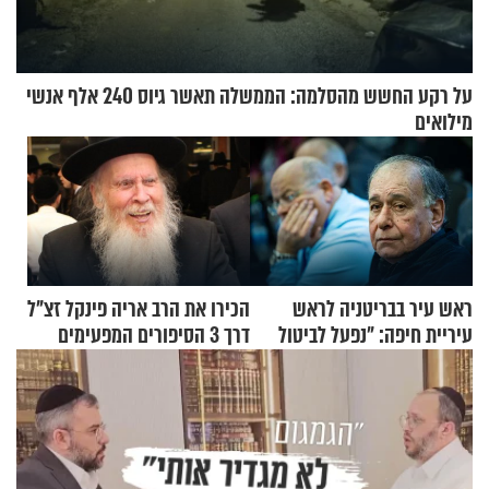
על רקע החשש מהסלמה: הממשלה תאשר גיוס 240 אלף אנשי
מילואים
ראש עיר בבריטניה לראש
הכירו את הרב אריה פינקל זצ"ל
עיריית חיפה: ״נפעל לביטול
דרך 3 הסיפורים המפעימים
ברית הערים התאומות״
האלה