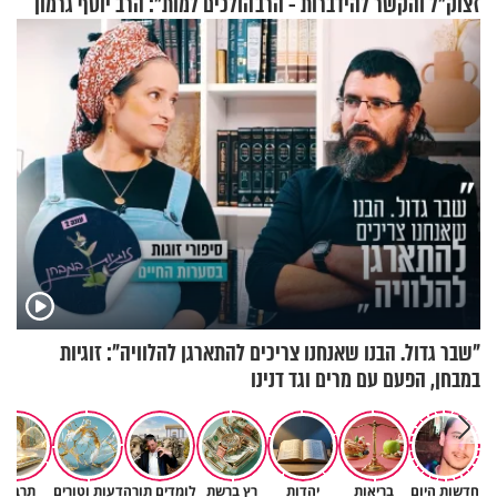
זצוק"ל והקשר להידברות - הרב
הולכים למות": הרב יוסף גרמון
זמיר כהן
בריאיון מרתק
"שבר גדול. הבנו שאנחנו צריכים להתארגן להלוויה": זוגיות
במבחן, הפעם עם מרים וגד דנינו
חדשות היום
בריאות
יהדות
רץ ברשת
לומדים תורה
דעות וטורים
תרבות