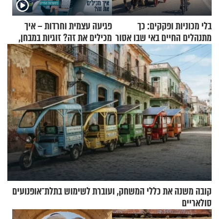
בלי מכוניות ופקקים: כך
פגיעה עצמית וחרדות – איך
מתנהלים החיים באי שבו אסור
מכילים את זה? זוגיות במבחן,
לנהוג כבר יותר מ-120 שנה
הפעם עם יהודית ואלתר כהן
קובה משנה את כללי המשחק, ועוברת לשימוש בתלת־אופנועים
סולאריים