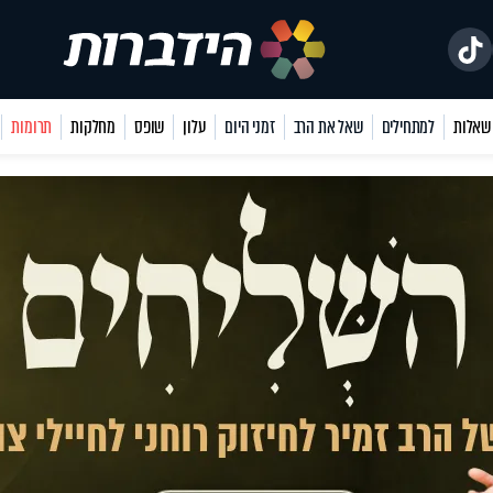
למתחילים
שאל את הרב
זמני היום
עלון
שופס
מחלקות
תרומות