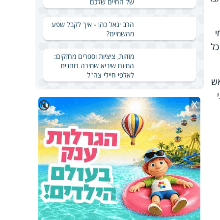
של החיים שלכם
הרב יגאל כהן - איך לקבל שפע
י
מהשמיים?
כל
מזוזות, ציציות וספרים מחזקים:
המיזם שיביא שמירה רוחנית
לאלפי חיילי צה"ל
אש
X
🔇