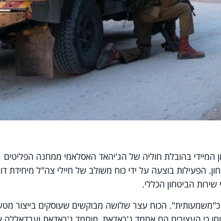
 המיידי בהובלת חוליה של הג'יהאד האסלאמי ממחנה הפליטים
יטחון. הפעילות בוצעה על ידי כוח משולב של חיילי צה"ל מיחידת דו
ירות הביטחון הכללי.
ע כ"משמעותית". הכוח עצר שלושה מבוקשים שעוסקים בייצור מטע
וחו כי העצורים הם אחמד ג'ראדאת, מוחמד ג'ראדאת ועבדאללה א