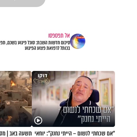
אל תפספסו
סיכום חדשות השבת: סוכל פיגוע בשכם, תפי
בכותל לרפואת פצוע הפיגוע
"אם שכחתי לנשום – הייתי נחנק": יוחאי
תשעה באב | מסע