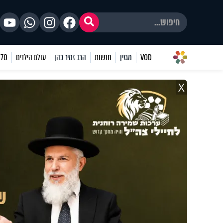
VOD
מגזין
חדשות
הרב זמיר כהן
עולם הילדים
70 שאלות
X