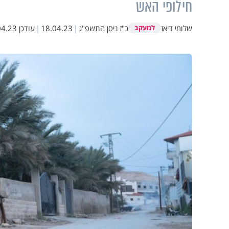
חילופי האש
שלומי דיאז
כ"ז ניסן התשפ"ג
|
18.04.23
|
עודכן
23 18:28
למעקב