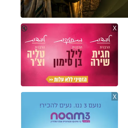
X
🔇
X