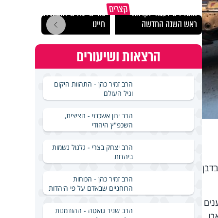
הרגעים הקשים ביותר
"הגמג
קצרים
מתחילים לעבוד לקראת
בחיים יכולים להצית את
ישרא
ראש השנה החדשה
חיינו
שלא 
הרצאות ושיעורים
הרב זמיר כהן - התהוות היקום
וגיל העולם
הרב ירון אשכנזי - הציצית,
השכפ"ץ היהודי
הרב יצחק בצרי - גלגול נשמות
ביהדות
בדבן
הרב זמיר כהן - הכוחות
הרוחניים שבאדם על פי היהדות
נים
הרב שניר גואטה - ההזדמנות
בו