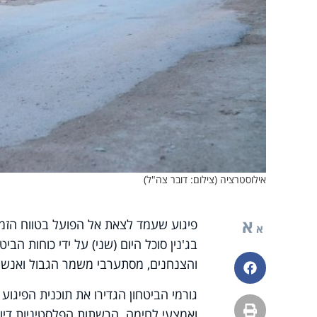
אילוסטרציה (צילום: דובר צה"ל)
א
פיגוע שעמד לצאת אל הפועל בטווח הזמן
א
בג'נין סוכל היום (שני) על ידי כוחות הב
והצנחנים, מסתערבי משמר הגבול ואנשי ש
פייסבוק
גורמי הביטחון הגדירו את תוכנית הפיגו
הדפסה
ואמצעי לחימה. הרשתות הפלסטיניות דיו