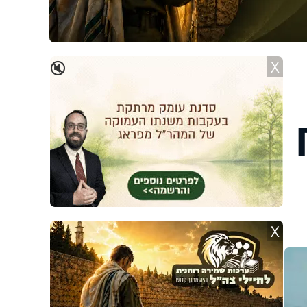
X
🔇
X