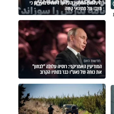
היעלמות המנהיג העליון: דיווחים באיראן כי
מצבו של חמינאי קשה
חדשות היום
המודיעין האמריקני: רוסיה עלולה "לבחון"
את כוחה של נאט"ו כבר בסתיו הקרוב