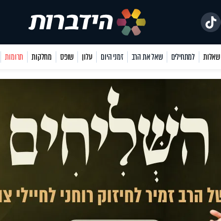
למתחילים
שאל את הרב
זמני היום
עלון
שופס
מחלקות
תרומות