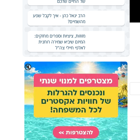
של החיים שלכם
הרב יגאל כהן - איך לקבל שפע
מהשמיים?
מזוזות, ציציות וספרים מחזקים:
המיזם שיביא שמירה רוחנית
לאלפי חיילי צה"ל
X
🔇