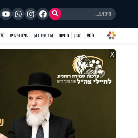
VOD
מגזין
חדשות
הרב זמיר כהן
עולם הילדים
70 שאלות
X