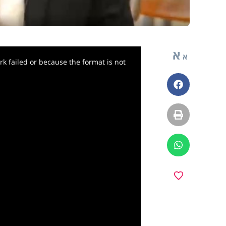
א
א
k failed or because the format is not
פייסבוק
הדפסה
ווטסאפ
y
מועדפים