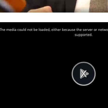
The media could not be loaded, either because the server or networ
w.
supported.
Pla