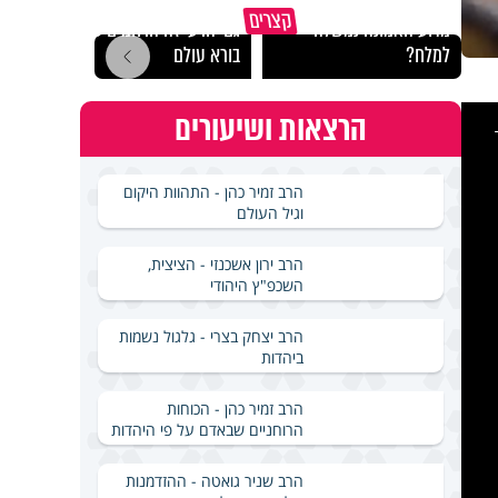
קצרים
מדוע האמונה נמשלה
גם ׳הרע׳ זה הרחמים של
האם מ
למלח?
בורא עולם
בשבת
This
הרצאות ושיעורים
is
a
modal
windo
הרב זמיר כהן - התהוות היקום
וגיל העולם
הרב ירון אשכנזי - הציצית,
השכפ"ץ היהודי
הרב יצחק בצרי - גלגול נשמות
ביהדות
הרב זמיר כהן - הכוחות
הרוחניים שבאדם על פי היהדות
הרב שניר גואטה - ההזדמנות