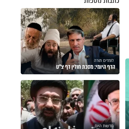
כתבות נוספות
לומדים תורה
הדף היומי: מסכת חולין דף צ"ט
חדשות היום