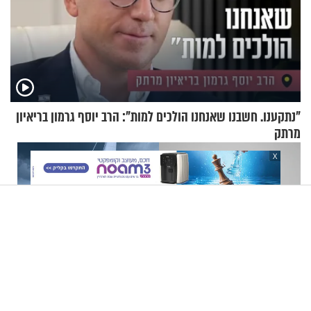
"נתקענו. חשבנו שאנחנו הולכים למות": הרב יוסף גרמון בריאיון
מרתק
X
איראן מאיימת על בולגריה: "אל
סיוט מול חופי ספרד: האורקות
תאפשרו למטוסי אמריקנים
תקפו ארבע יאכטות - אחת מהן
להמריא מהשטח שלכם"
טבעה