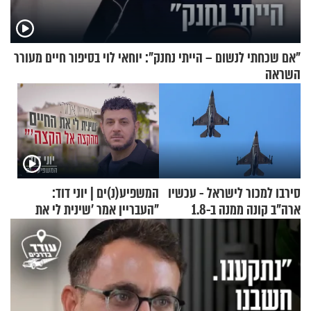
"אם שכחתי לנשום – הייתי נחנק": יוחאי לוי בסיפור חיים מעורר
השראה
סירבו למכור לישראל - עכשיו
המשפיע(נ)ים | יוני דוד:
ארה"ב קונה ממנה ב-1.8
"העבריין אמר 'שינית לי את
מיליארד דולר
החיים מהקצה אל הקצה'"