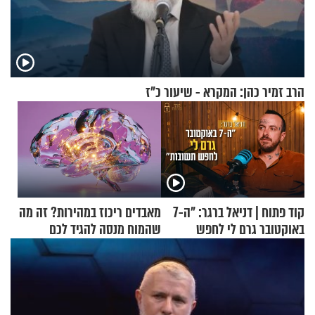
הרב זמיר כהן: המקרא - שיעור כ"ז
קוד פתוח | דניאל ברגר: "ה-7
מאבדים ריכוז במהירות? זה מה
באוקטובר גרם לי לחפש
שהמוח מנסה להגיד לכם
תשובות"