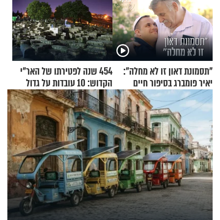
"תסמונת דאון זו לא מחלה":
454 שנה לפטירתו של האר"י
יאיר פומברג בסיפור חיים
הקדוש: 10 עובדות על גדול
מעורר השראה
מקובלי צפת