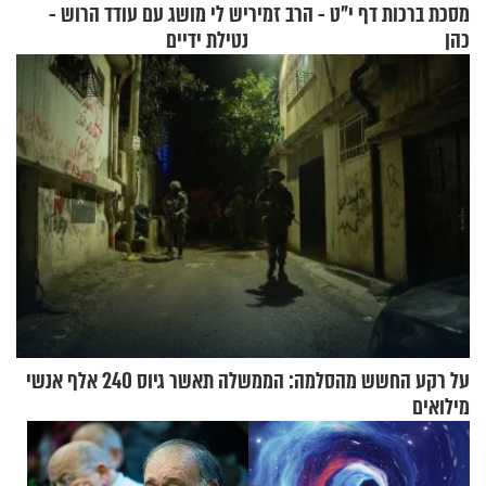
מסכת ברכות דף י"ט - הרב זמיר
יש לי מושג עם עודד הרוש -
כהן
נטילת ידיים
על רקע החשש מהסלמה: הממשלה תאשר גיוס 240 אלף אנשי
מילואים