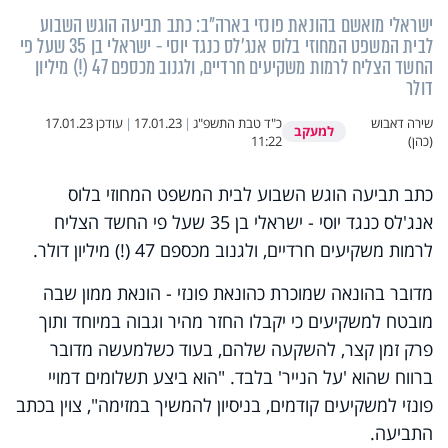
ישראלי מואשם בהונאת פונזי בארה"ב: כתב תביעה הוגש השבוע
לבית המשפט המחוזי בלוס אנג'לס כנגד יוסי - ישראלי בן 35 שעל פי
החשד הצליח לרמות משקיעים חרדיים, ולגנוב מכספם 47 (!) מיליון
דולר
שירה דאבוש
כ"ד טבת התשפ"ג
|
17.01.23
|
עודכן
17.01.23
למעקב
(כהן)
11:22
כתב תביעה הוגש השבוע לבית המשפט המחוזי בלוס
אנג'לס כנגד יוסי - ישראלי בן 35 שעל פי החשד הצליח
לרמות משקיעים חרדיים, ולגנוב מכספם 47 (!) מיליון דולר.
מדובר בהונאה שמוכרת כהונאת פונזי - הונאת ממון שבה
מובטח למשקיעים כי יקבלו החזר מהיר וגבוה במיוחד ותוך
פרק זמן קצר, להשקעה שלהם, בעוד כשלמעשה מדובר
ברווח שהוא 'על הנייר' בלבד. "הוא ביצע תשלומים דמויי
פונזי למשקיעים קודמים, בניסיון להמשיך במזימה", צוין בכתב
התביעה.