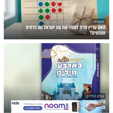
משפחה
האם עדיין צריך לעורר את עם ישראל עם פרסים
ועונשים?
עולם הילדים
הילד באמת לא אשם במה שקרה. האם בכך מסתיימת
X
גם האחריות שלו?