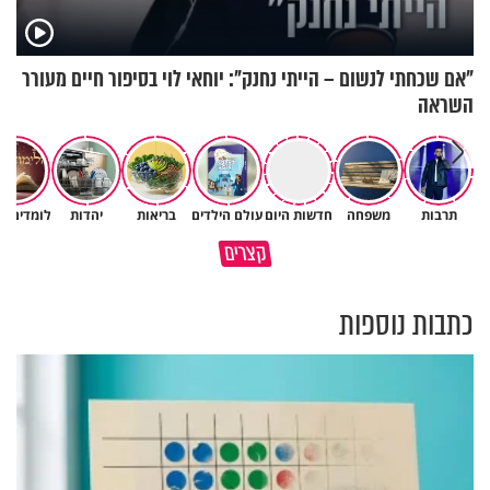
"אם שכחתי לנשום – הייתי נחנק": יוחאי לוי בסיפור חיים מעורר
השראה
תרבות
משפחה
חדשות היום
עולם הילדים
בריאות
יהדות
לומדים ת
תום עוז: "אם הייתי אתאיסט,
קצרים
הייתי היום בדיכאון קליני"
בשורה משמחת לחולי פרקינסון
כתבות נוספות