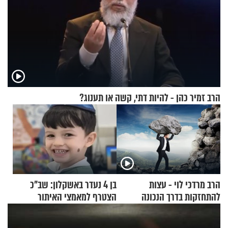
הרב זמיר כהן - להיות דתי, קשה או תענוג?
הרב מרדכי לוי - עצות
בן 4 נעדר באשקלון: שב"כ
להתחזקות בדרך הנכונה
הצטרף למאמצי האיתור