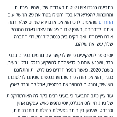
בתביעה כנגדו צוינו שיטות העבודה שלו, שהיו יצירתיות
ומחוכמות להפליא ולא בכדי 'הפילו בפח' את 29 המשקיעים
החרדים
שהאמינו לו כי הוא אכן אדם ירא שמיים שלא ירמה
אותם. לדבריהם, האופן שבו הציג את עצמו כאדם המנהל
אורח חיים דתי ואף הקים בית כנסת ליד 'משרדי החברה
שלו', עשו את שלהם.
יוסי סיפר למשקיעים כי יש לו קשר עם גורמים בכירים בבני
ברק, ושכנע אותם כי כדאי להם להשקיע בנכסי נדל"ן בעיר.
בשנת 2020, כאשר מספר חרדים פנו לרשויות והתלוננו
כנגדו, הוא אכן הודה כי השתמש בכספים שניתנו לו לטובתו
האישית, והבטיח להחזיר את הכספים, אבל קם וברח לארץ.
עוד ציין כתב התביעה כי בעיני רבים בקהילה האורתודוקסית
של ניו ג'רזי ולוס אנג'לס, יוסי נתפש כאיש עסקים אמין
וכריזמטי שעסק בין היתר בפעילות קהילתית התנדבותית,