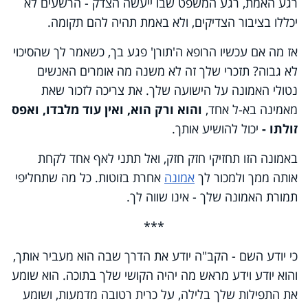
רגע האמת, רגע המשפט שבו ייעשה הצדק - הרשעים לא
יכללו בציבור הצדיקים, ולא באמת תהיה להם תקומה.
אז מה אם עכשיו הרופא ה'תורן' פגע בך, כשאמר לך שהסיכוי
לא גבוה? תזכרי שלך זה לא משנה מה אומרים האנשים
נטולי האמונה על הישועה שלך. את צריכה לזכור שאת
מאמינה בא-ל אחד,
והוא ורק הוא, ואין עוד מלבדו, ואפס
זולתו -
יכול להושיע אותך.
באמונה הזו תחזיקי חזק חזק, ואל תתני לאף אחד לקחת
אותה ממך ולמכור לך
אמונה
אחרת בזוטות. כל מה שתחליפי
תמורת האמונה שלך - אינו שווה לך.
***
כי יודע השם - הקב"ה יודע את הדרך שבה הוא מעביר אותך,
והוא יודע וידע מראש מה יהיה הקושי שלך בתוכה. הוא שומע
את התפילות שלך בלילה, על כרית רטובה מדמעות, ושומע