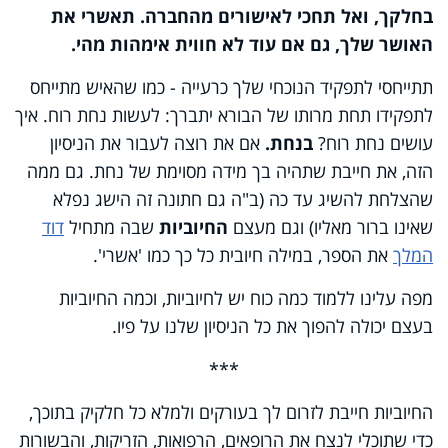
בחלקך, ואל תחכי לאישורים מהחברה. תאשרי את
האושר שלך, גם אם עוד לא חווית אימהות מהי.
תתייחסי לתפקיד הנוכחי שלך כרעייה - כמו שהאיש מתייחס
לתפקידו תחת מרותו של הבורא יתברך: לעשות נחת רוח. איך
עושים נחת רוח?
בנחת.
אם את רוצה לעבור את הניסיון
הזה, את חייבת שתהיה בך מידה מסוימת של נחת. גם ממה
שהצלחת להשיג עד כה (ב"ה גם חתונה זה הישג נפלא
שאינו ברור מאליו) וגם מעצם
החיוביות
שבה מתחיל
דוד
המלך
את הספר, במילה חיובית כל כך כמו 'אשרי'.
מפה עלינו ללמוד כמה כוח יש לחיוביות, וכמה החיוביות
בעצם יכולה להפוך את כל הניסיון שלנו על פיו.
***
החיוביות חייבת לזרום לך בעורקים ולמלא כל חלקיק בתוכך,
כדי שתוכלי לנצח את הרופאים, הרפואות, הזריקות, והבשורות