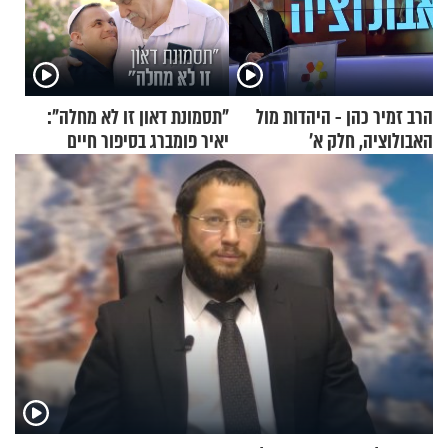
הרב זמיר כהן - היהדות מול
"תסמונת דאון זו לא מחלה":
האבולוציה, חלק א’
יאיר פומברג בסיפור חיים
מעורר השראה