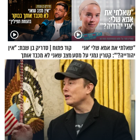
"שאלתי את אמא שלי 'אני
קוד פתוח | סדריק בן שבת: "אין
יהודייה?'": קטרין נמני על מסע
מצב שאני לא מכבד אותך
ההתחזקות המרגש
בבוקר בהנחת תפילין"