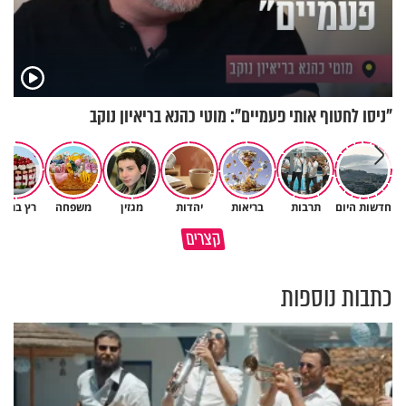
"ניסו לחטוף אותי פעמיים": מוטי כהנא בריאיון נוקב
חדשות היום
תרבות
בריאות
יהדות
מגזין
משפחה
רץ ברשת
הגעתי לגיל 108 בזכות הכיבוד
קצרים
הורים שלי
אשתך לא במקום האחרון
כתבות נוספות