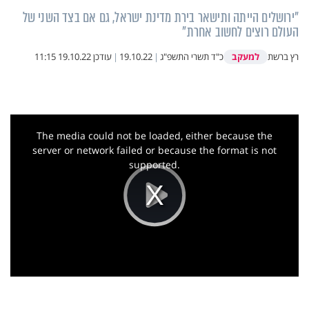
"ירושלים הייתה ותישאר בירת מדינת ישראל, גם אם בצד השני של
העולם רוצים לחשוב אחרת"
למעקב
רץ ברשת
כ"ד תשרי התשפ"ג
|
19.10.22
|
עודכן
19.10.22 11:15
This
is
a
The media could not be loaded, either because the
modal
window.
server or network failed or because the format is not
supported.
Play
Video