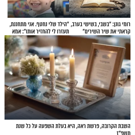
רומי גונן: "בשבי, בשישי בערב,
"הילד שלי נחטף. אני מתחננת,
קראתי את שיר השירים"
תעזרו לי להחזיר אותו": אמא
של יובל בן ה-4 בריאיון דומע
השבת הקרובה, פרשת ראה, היא בעלת השפעה על כל שנת
תשפ"ז