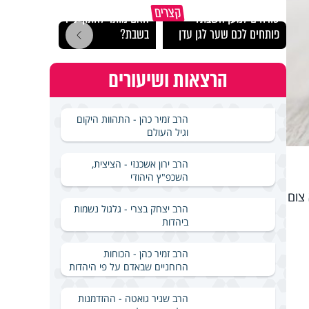
קצרים
טורחים למען השבת?
האם מותר לחתוך נייר
פותח
פותחים לכם שער לגן עדן
בשבת?
ומקב
הרצאות ושיעורים
הרב זמיר כהן - התהוות היקום
וגיל העולם
הרב ירון אשכנזי - הציצית,
השכפ"ץ היהודי
צום
הרב יצחק בצרי - גלגול נשמות
ביהדות
הרב זמיר כהן - הכוחות
הרוחניים שבאדם על פי היהדות
הרב שניר גואטה - ההזדמנות