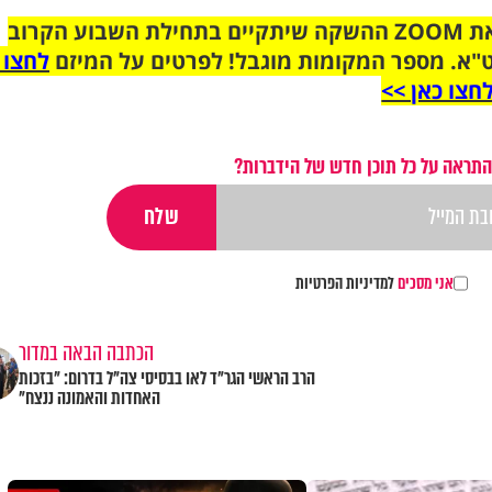
הצטרפו לקבוצת הוואטסאפ לקראת ZOOM ההשקה שיתקיים בתחילת השבוע הקרוב
"א. מספר המקומות מוגבל! לפרטים על המיזם
לחצו 
חצו כאן >>
התראה על כל תוכן חדש של הידברות?
אני מסכים
למדיניות הפרטיות
הכתבה הבאה במדור
הרב הראשי הגר"ד לאו בבסיסי צה"ל בדרום: "בזכות
האחדות והאמונה ננצח"