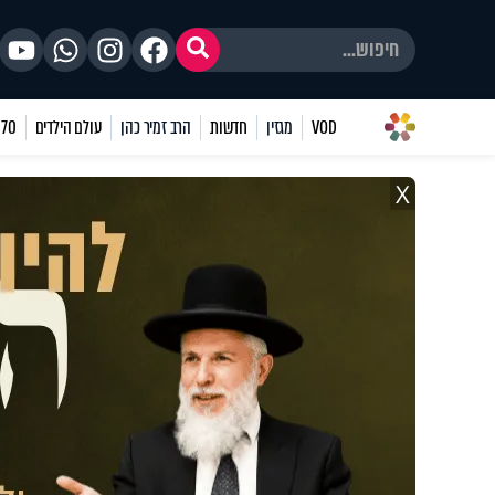
VOD
מגזין
חדשות
הרב זמיר כהן
עולם הילדים
70 שאלות
X