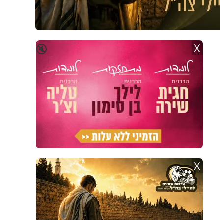
X
🔇
X