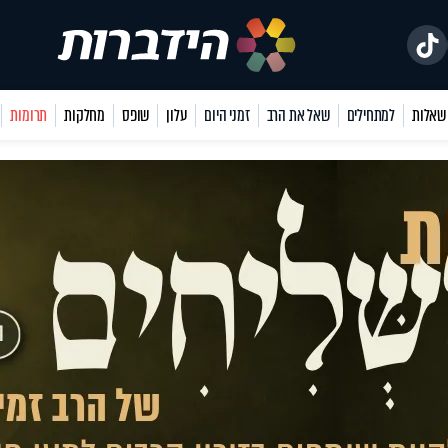
למתחילים
שאל את הרב
זמני היום
עלון
שופס
מחלקות
תרומות