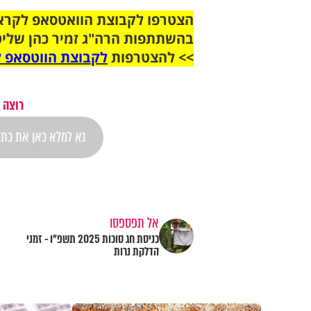
בהשתתפות הרה"ג זמיר כהן שליט
>> להצטרפות
לקבוצת הווטסאפ ל
רוצה 
אל תפספסו
כניסת חג סוכות 2025 תשפ"ו - זמני
הדלקת נרות