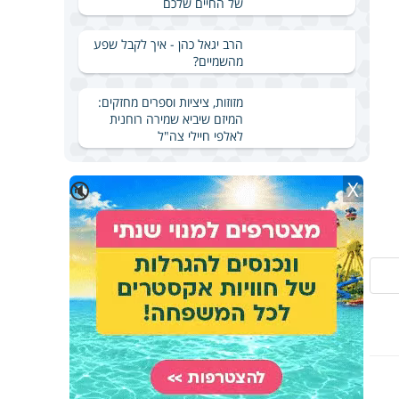
של החיים שלכם
הרב יגאל כהן - איך לקבל שפע
מהשמיים?
מזוזות, ציציות וספרים מחזקים:
המיזם שיביא שמירה רוחנית
לאלפי חיילי צה"ל
X
🔇