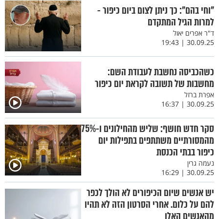
"וחי בהם": כך ניתן לצום ביום כיפור -
למרות הגיל המתקדם
ד"ר אפרים יאול
30.09.25 | 19:43
כשהכביסה נחשבת לעבודת השם:
מחשבות של תשובה לקראת יום כיפור
אפרת ברזל
30.09.25 | 16:37
סקר חדש חושף: שליש מהחילונים ו-75%
מהמסורתיים משתתפים בתפילות יום
כיפור בבתי הכנסת
נעמה גרין
30.09.25 | 16:29
יש אנשים שיום הכיפורים לא הולך לכפר
להם על כלום. אחרי הסרטון הזה לא תהיו
מהאנשים האלו