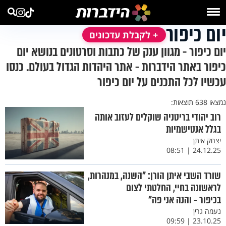
יום כיפור
+ לקבלת עדכונים
יום כיפור - מגוון ענק של כתבות וסרטונים בנושא יום
כיפור באתר הידברות - אתר היהדות הגדול בעולם. כנסו
עכשיו לכל התכנים על יום כיפור
נמצאו 638 תוצאות:
רוב יהודי בריטניה שוקלים לעזוב אותה
בגלל אנטישמיות
יצחק איתן
24.12.25 | 08:51
שורד השבי איתן הורן: "השנה, במנהרות,
לראשונה בחיי, החלטתי לצום
בכיפור - והנה אני פה"
נעמה גרין
23.10.25 | 09:59