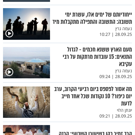
ייחודיותם של ימים אלו, עשרת ימי
תשובה: התשובה והתפילה מתקבלות מיד
נעמה גרין
28.09.25 | 10:27
מעם הארץ ששנא חכמים - לגדול
התנאים: 15 עובדות מרתקות על רבי
עקיבא
נעמה גרין
28.09.25 | 09:24
מה אסור לפספס ביום רביעי הקרוב, ערב
יום כיפור? 10 נקודות שכל אחד חייב
לדעת
יונתן הלוי
28.09.25 | 09:21
הרב זמיר כהן בשיעורו השבועי: הכנה