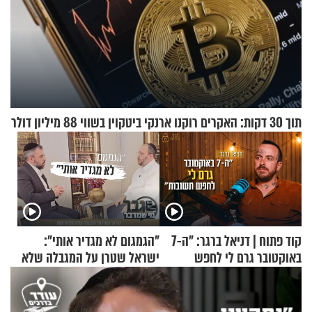
תוך 30 דקות: האקרים רוקנו ארנקי ביטקוין בשווי 88 מיליון דולר
קוד פתוח | דניאל ברגר: "ה-7
"הגמגום לא מגדיר אותי":
באוקטובר גרם לי לחפש
ישראל שטרן על המגבלה שלא
תשובות"
עוצרת אותו