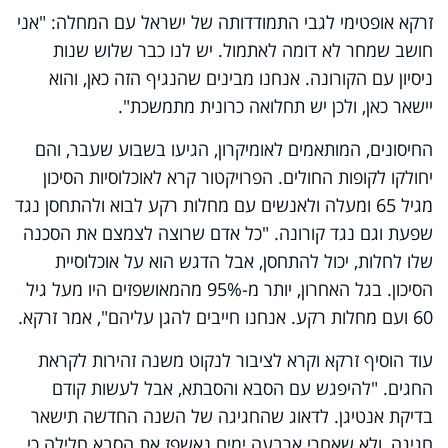
זרקא אופטימי לגבי התמודדותה של ישראל עם המחלה: "אני
חושב שמחר לא דומה לאתמול. יש לנו כבר שלוש שנות
ניסיון עם הקורונה. אנחנו מבינים שהנגיף הזה כאן, והוא
יישאר כאן, ולכן יש תחלואה כרונית מתמשכת".
החיסונים, המותאמים לאומיקרון, הגיעו בשבוע שעבר, והם
יחולקו לקופות החולים. הפרויקטור קרא לאוכלוסיות הסיכון
מגיל 65 ומעלה ולאנשים עם מחלות רקע לבוא ולהתחסן נגד
שפעת וגם נגד קורונה. "כל אדם שרוצה לצמצם את הסכנה
שלו לחלות, יכול להתחסן, אבל הדגש הוא על אוכלוסיית
הסיכון. בגל האחרון, יותר מ-95% מהמאושפזים היו מעל גיל
60 ועם מחלות רקע. אנחנו חייבים להגן עליהם", אמר זרקא.
עוד הוסיף זרקא וקרא לציבור לנקוט משנה זהירות לקראת
החגים. "להיפגש עם הסבא והסבתא, אבל לעשות קודם
בדיקת אנטיגן. לדאוג שהחגיגה של השנה החדשה תישאר
חגיגה, ולא שאחרי ארבעה ימים נאשפז את הסבא חלילה כי