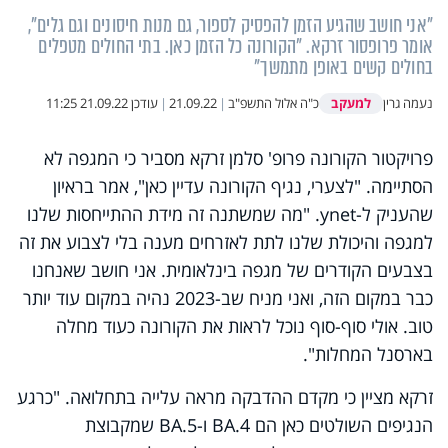
"אני חושב שהגיע הזמן להפסיק לספור, גם מנות חיסונים וגם גלים",
אומר פרופסור זרקא. "הקורונה כל הזמן כאן. בתי החולים מטפלים
בחולים קשים באופן מתמשך"
למעקב
נעמה גרין
כ"ה אלול התשפ"ב
|
21.09.22
|
עודכן
21.09.22 11:25
פרויקטור הקורונה פרופ' סלמן זרקא מסביר כי המגפה לא
הסתיימה. "לצערי, נגיף הקורונה עדיין כאן", אמר בראיון
שהעניק ל-ynet. "מה שמשתנה זה מידת ההתייחסות שלנו
למגפה והיכולת שלנו לתת לאזרחים מענה בלי לצבוע את זה
בצבעים הקודרים של מגפה בינלאומית. אני חושב שאנחנו
כבר במקום הזה, ואני מניח שב-2023 נהיה במקום עוד יותר
טוב. אולי סוף-סוף נוכל לראות את הקורונה כעוד מחלה
בארסנל המחלות".
זרקא מציין כי מקדם ההדבקה מראה עלייה בתחלואה. "כרגע
הנגיפים השולטים כאן הם BA.4 ו-BA.5 שמקבוצת