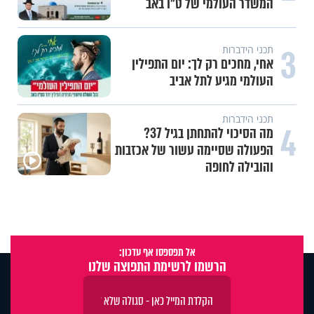
המשדר העולמי של ט"ו באב
3
תכני הידברות
אחי, מחכים רק לך: יום התפילין
העולמי מגיע לתל אביב
תכני הידברות
4
מה הסיכוי להתחתן בגיל 37?
הפעולה שסיימה עשור של אכזבות
והובילה לחופה
אל תפספסו אף עדכון:
הרשמו לרשימת התפוצה שלנו