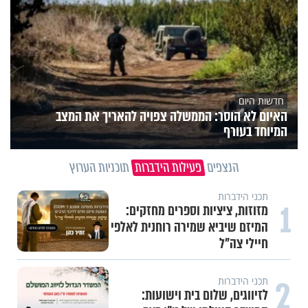
חדשות היום
האיום לא הוסר: הממשלה צפויה להאריך את המצב
המיוחד בעורף
הנצפים
פעילות הידברות
תוכניות הערוץ
תכני הידברות
1
מזוזות, ציציות וספרים מחזקים:
המיזם שיביא שמירה רוחנית לאלפי
חיילי צה"ל
2
תכני הידברות
לזיווגים, שלום בית וישועות: