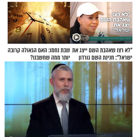
"לא רצו שאהבת השם ייצג את
שבת נחמו: האם הגאולה קרובה
ישראל": חנינת השם גורדון
יותר ממה שחשבנו?
בריאיון מעורר השראה