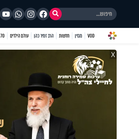
VOD
מגזין
חדשות
הרב זמיר כהן
עולם הילדים
70 שאלות
X