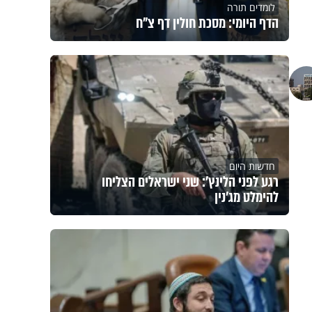
לומדים תורה
הדף היומי: מסכת חולין דף צ"ח
חדשות היום
רגע לפני הלינץ': שני ישראלים הצליחו
להימלט מג'נין