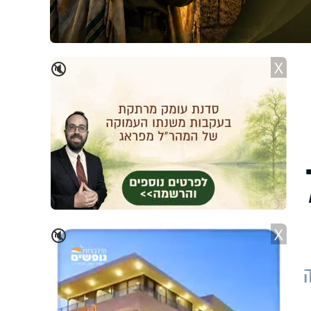
X
🔇
7
X
🔇