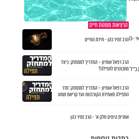
הרצאות משנות חיים
נתניהו התייחס אף לתחום החינוכי, והבטיח חינוך חינם לגילאי 0-3. לדבריו, "נביא חינוך חינם לילדים בגילאי 0-
הרב זמיר כהן - חידת החיים
הרב רפאל אוחיון – המדריך למתחזק: כיצד
מתכוננים לתפילה?
כ"ל
הרב רפאל אוחיון – המדריך למתחזק: סדר
התפילה מאמירת הקורבנות ועד קריאת שמע
אחרית הימים חלק א’ - הרב זמיר כהן