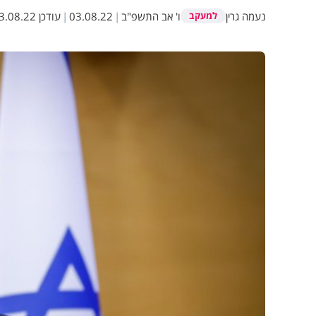
נעמה גרין
ו' אב התשפ"ב
|
03.08.22
|
עודכן
.08.22 12:29
למעקב