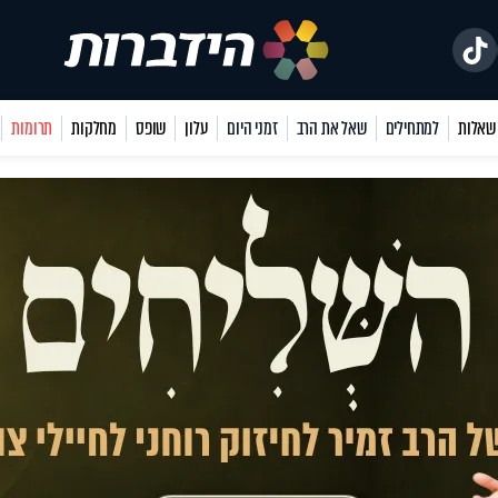
למתחילים
שאל את הרב
זמני היום
עלון
שופס
מחלקות
תרומות