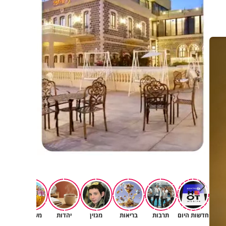
חדשות היום
תרבות
בריאות
מגזין
יהדות
משפחה
רץ ב