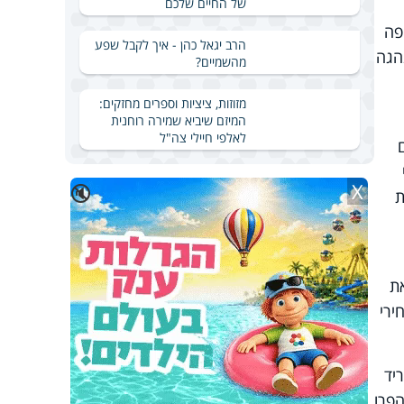
של החיים שלכם
פה
הרב יגאל כהן - איך לקבל שפע
הגה
מהשמיים?
מזוזות, ציציות וספרים מחזקים:
המיזם שיביא שמירה רוחנית
לאלפי חיילי צה"ל
ם
X
🔇
ת
ת
ירי
יד
הפרו