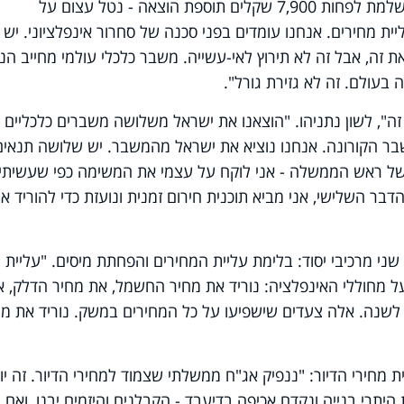
"בשנה האחרונה כל משפחה בישראל משלמת לפחות 7,900 שקלים תוספת הוצאה - נטל עצום על
ית מחירים. אנחנו עומדים בפני סכנה של סחרור אינפלציוני. יש 
 זה, אבל זה לא תירוץ לאי-עשייה. משבר כלכלי עולמי מחייב הנ
עולם. זה לא גזירת גורל".
זה", לשון נתניהו. "הוצאנו את ישראל משלושה משברים כלכליים
 ב-2003, ב-2009 וב-2020 במשבר הקורונה. אנחנו נוציא את ישראל מהמשבר. יש שלושה תנאי
של ראש הממשלה - אני לוקח על עצמי את המשימה כפי שעשיתי
ר השלישי, אני מביא תוכנית חירום זמנית ונועזת כדי להוריד א
 שני מרכיבי יסוד: בלימת עליית המחירים והפחתת מיסים. "עליית
ל מחוללי האינפלציה: נוריד את מחיר החשמל, את מחיר הדלק, א
 לשנה. אלה צעדים שישפיעו על כל המחירים במשק. נוריד את מח
ירי הדיור: "ננפיק אג"ח ממשלתי שצמוד למחירי הדיור. זה יור
תרי בנייה ונקדם אכיפה בדיעבד - הקבלנים והיזמים יבנו, ואם 