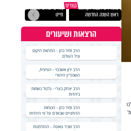
הרגעים הקשים ביותר
"הגמג
קצרים
מתחילים לעבוד לקראת
בחיים יכולים להצית את
ישרא
ראש השנה החדשה
חיינו
שלא 
הרצאות ושיעורים
הרב זמיר כהן - התהוות היקום
וגיל העולם
הרב ירון אשכנזי - הציצית,
השכפ"ץ היהודי
הרב יצחק בצרי - גלגול נשמות
ביהדות
ו
הרב זמיר כהן - הכוחות
 9 - 4.5%. החשמל
הרוחניים שבאדם על פי היהדות
הרב שניר גואטה - ההזדמנות