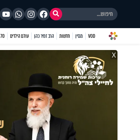
VOD
מגזין
חדשות
הרב זמיר כהן
עולם הילדים
70 שאלות
X