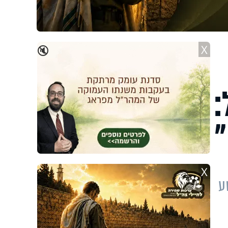
X
🔇
:
"
X
ע