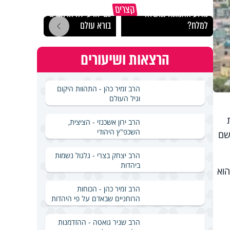
קצרים
מדוע האמונה נמשלה
גם ׳הרע׳ זה הרחמים של
האם מ
למלח?
בורא עולם
בשבת
הרצאות ושיעורים
הרב זמיר כהן - התהוות היקום
וגיל העולם
הרב ירון אשכנזי - הציצית,
השכפ"ץ היהודי
שם
הרב יצחק בצרי - גלגול נשמות
ביהדות
הוא
הרב זמיר כהן - הכוחות
הרוחניים שבאדם על פי היהדות
הרב שניר גואטה - ההזדמנות