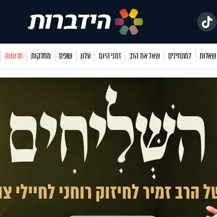
למתחילים
שאל את הרב
זמני היום
עלון
שופס
מחלקות
תרומות