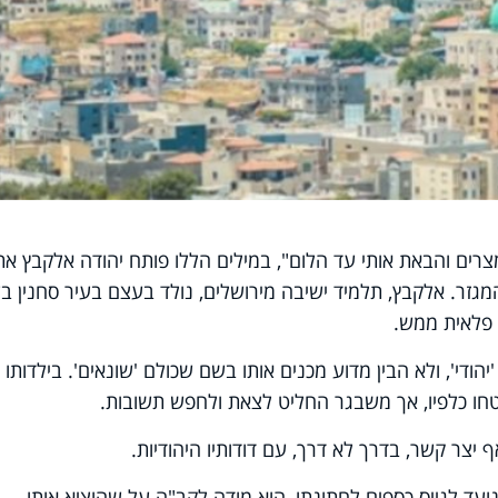
צרים והבאת אותי עד הלום", במילים הללו פותח יהודה אלקבץ את
גזר. אלקבץ, תלמיד ישיבה מירושלים, נולד בעצם בעיר סחנין ב
ך פלאית ממש.
'יהודי', ולא הבין מדוע מכנים אותו בשם שכולם 'שונאים'. בילדותו 
חו כלפיו, אך משבגר החליט לצאת ולחפש תשובות.
ף יצר קשר, בדרך לא דרך, עם דודותיו היהודיות.
שנועד לגייס כספים לחתונתו, הוא מודה לקב"ה על שהוציא אותו