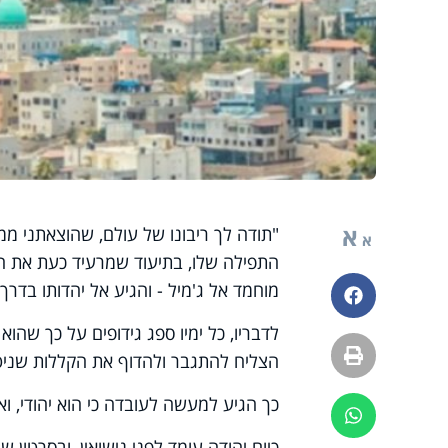
א
"תודה לך ריבונו של עולם, שהוצאתני ממ
א
התפילה שלו, בתיעוד שמרעיד כעת את המ
מוחמד אל ג'מיל - והגיע אל יהדותו בדר
פייסבוק
לדבריו, כל ימיו ספג גידופים על כך שהוא 
הדפסה
הצליח להתגבר ולהדוף את הקללות שניט
כך הגיע למעשה לעובדה כי הוא יהודי, וא
ווטסאפ
כיום יהודה עומד לפני נישואין, ובסרטון 