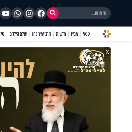
VOD
מגזין
חדשות
הרב זמיר כהן
עולם הילדים
70 שאלות
X