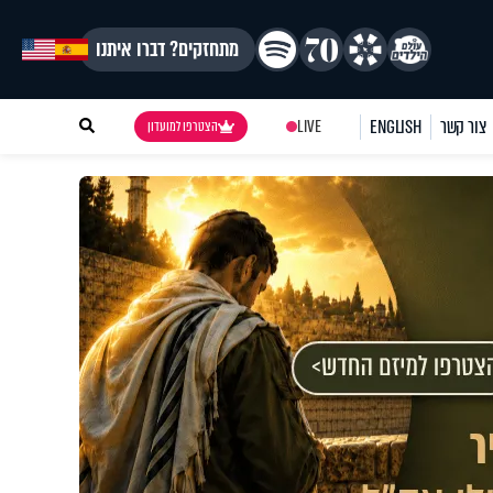
מתחזקים? דברו איתנו
צור קשר
ENGLISH
LIVE
הצטרפו למועדון