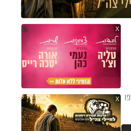
X
🔇
פו
X