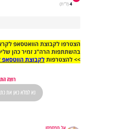
4
(ל"ת)
בהשתתפות הרה"ג זמיר כהן שליט
>> להצטרפות
לקבוצת הווטסאפ ל
רוצה התר
אל תפספסו