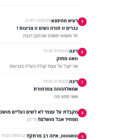
רעיא מהימנא
12/02/26 21:47
9
גברים זו תורה נשים זו צניעות !
חד משמעי משפט שנחקק לנצח
דינה
31/03/25 15:20
8
וואוו מחזק
אני יקבל על עצמי קבלה בעז”ה בצניעות
דינה
31/03/25 14:45
7
אמאלהההה צמרמורת
וואווי ממש יפה
מקבלת על עצמי לא לשים נעליים מושכו
6
מפחיד אבל מושלם!!
(ל"ת)
ווואוווווו, איזה רב מרתק!!
29/01/25 19:25
5