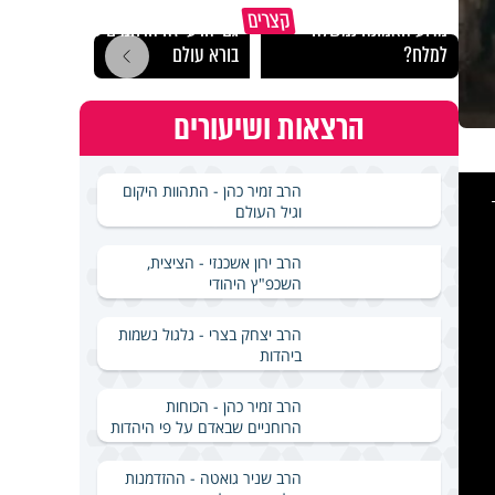
קצרים
מדוע האמונה נמשלה
גם ׳הרע׳ זה הרחמים של
האם מ
למלח?
בורא עולם
בשבת
הרצאות ושיעורים
This
הרב זמיר כהן - התהוות היקום
is
a
וגיל העולם
modal
windo
הרב ירון אשכנזי - הציצית,
השכפ"ץ היהודי
הרב יצחק בצרי - גלגול נשמות
ביהדות
הרב זמיר כהן - הכוחות
הרוחניים שבאדם על פי היהדות
הרב שניר גואטה - ההזדמנות