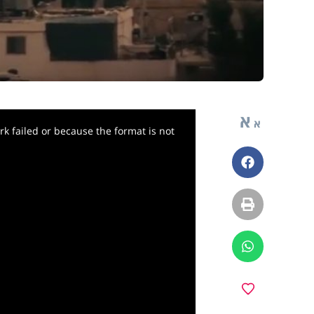
א
א
k failed or because the format is not
פייסבוק
הדפסה
ווטסאפ
y
מועדפים