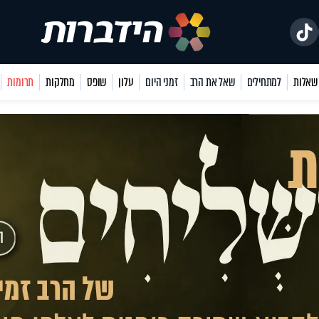
למתחילים
שאל את הרב
זמני היום
עלון
שופס
מחלקות
תרומות