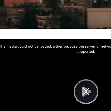
The media could not be loaded, either because the server or networ
w.
supported.
Pla