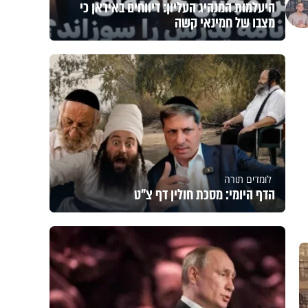
היעלמות המנהיג העליון: דיווחים באיראן כי
מצבו של חמינאי קשה
לומדים תורה
הדף היומי: מסכת חולין דף צ"ט