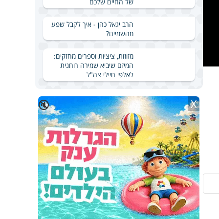
של החיים שלכם
הרב יגאל כהן - איך לקבל שפע
מהשמיים?
מזוזות, ציציות וספרים מחזקים:
המיזם שיביא שמירה רוחנית
לאלפי חיילי צה"ל
X
🔇