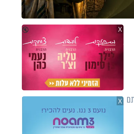
X
🔇
תם
X