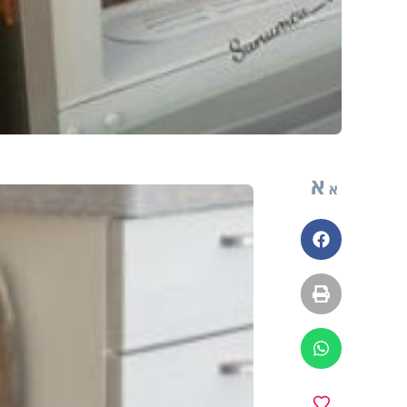
א
א
פייסבוק
הדפסה
ווטסאפ
מועדפים