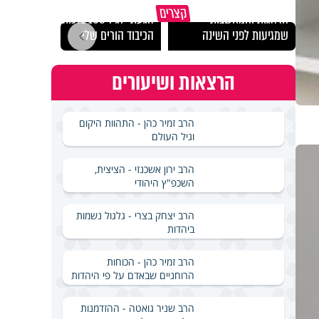
כך אפשר להתמודד עם
קצרים
הדאגות והמחשבות
הגעתי לגיל 108 בזכות
נבחר
שמגיעות לפני השינה
הכיבוד הורים שלי
ישרא
הרצאות ושיעורים
הרב זמיר כהן - התהוות היקום
וגיל העולם
הרב ירון אשכנזי - הציצית,
השכפ"ץ היהודי
הרב יצחק בצרי - גלגול נשמות
ביהדות
הרב זמיר כהן - הכוחות
הרוחניים שבאדם על פי היהדות
הרב שניר גואטה - ההזדמנות