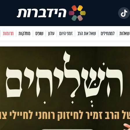
למתחילים
שאל את הרב
זמני היום
עלון
שופס
מחלקות
תרומות