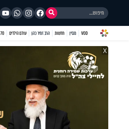
VOD
מגזין
חדשות
הרב זמיר כהן
עולם הילדים
70 שאלות
X