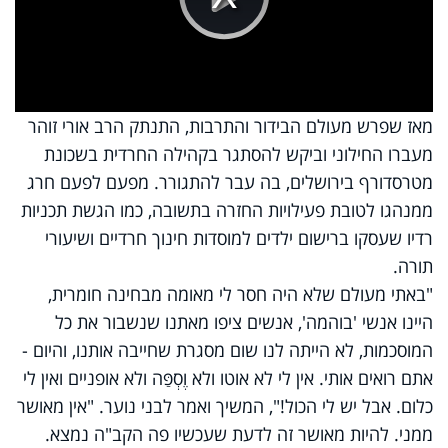
Play
Video
מאז שפרש מעולם הבידור והתרבות, התנתק הרב אורי זוהר
מעברו החילוני וביקש להסתגר בקהילה החרדית בשכונת
מטרסדורף בירושלים, בה עבר להתגורר. מפעם לפעם חרג
ממנהגו לטובת פעילויות החזרה בתשובה, כמו הגשת תכניות
רדיו שעסקו ברישום ילדים למוסדות חינוך חרדיים ושיעורי
תורה.
"באתי מעולם שלא היה חסר לי מאומה מבחינה חומרית,
היינו אנשי 'בוהמה', אנשים ציפו מאתנו שנשבור את כל
המוסכמות, לא הייתה לנו שום מסגרת שחייבה אותנו, והיום -
אתם רואים אותי. אין לי לא אוטו ולא וֶסְפַּה ולא אופניים ואין לי
כלום. אבל יש לי הכול!", המשיך ואמר לבני נוער. "אין מאושר
ממני. להיות מאושר זה לדעת שעכשיו פה הקב"ה נמצא.