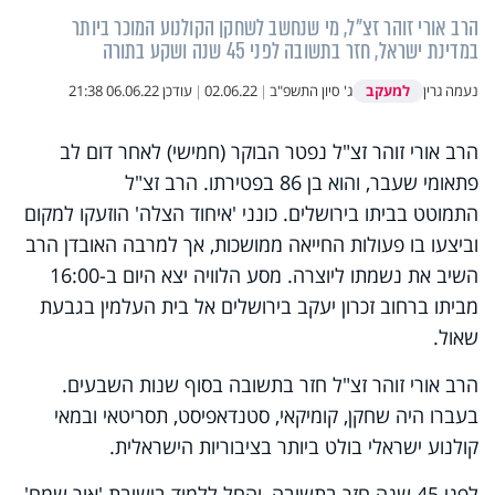
הרב אורי זוהר זצ"ל, מי שנחשב לשחקן הקולנוע המוכר ביותר
במדינת ישראל, חזר בתשובה לפני 45 שנה ושקע בתורה
למעקב
נעמה גרין
ג' סיון התשפ"ב
|
02.06.22
|
עודכן
06.06.22 21:38
הרב אורי זוהר זצ"ל נפטר הבוקר (חמישי) לאחר דום לב
פתאומי שעבר, והוא בן 86 בפטירתו. הרב זצ"ל
התמוטט בביתו בירושלים. כונני 'איחוד הצלה' הוזעקו למקום
וביצעו בו פעולות החייאה ממושכות, אך למרבה האובדן הרב
השיב את נשמתו ליוצרה. מסע הלוויה יצא היום ב-16:00
מביתו ברחוב זכרון יעקב בירושלים אל בית העלמין בגבעת
שאול.
הרב אורי זוהר זצ"ל חזר בתשובה בסוף שנות השבעים.
בעברו היה שחקן, קומיקאי, סטנדאפיסט, תסריטאי ובמאי
קולנוע ישראלי בולט ביותר בציבוריות הישראלית.
לפני 45 שנה חזר בתשובה, והחל ללמוד בישיבת 'אור שמח'