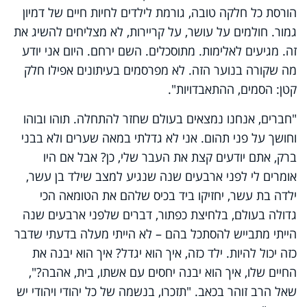
הורסת כל חלקה טובה, גורמת לילדים לחיות חיים של דמיון
גמור. חולמים על עושר, על קריירות, לא מצליחים להשיג את
זה. מגיעים לאלימות. מתוסכלים. השם ירחם. היום אני יודע
מה שקורה בנוער הזה. לא מפרסמים בעיתונים אפילו חלק
קטן: הסמים, ההתאבדויות".
"חברים, אנחנו נמצאים בעולם שחזר להתחלה. תוהו ובוהו
וחושך על פני תהום. אני לא גדלתי במאה שערים ולא בבני
ברק, אתם יודעים קצת את העבר שלי, כן? אבל אם היו
אומרים לי לפני ארבעים שנה שנגיע למצב שילד בן עשר,
ילדה בת עשר, יחזיקו ביד בכיס שלהם את הטומאה הכי
גדולה בעולם, בלחיצת כפתור, דברים שלפני ארבעים שנה
הייתי מתבייש להסתכל בהם – לא הייתי מעלה בדעתי שדבר
כזה יכול להיות. ילד כזה, איך הוא יגדל? איך הוא יבנה את
החיים שלו, איך הוא יבנה יחסים עם אשתו, בית, אהבה?",
שאל הרב זוהר בכאב. "תזכרו, בנשמה של כל יהודי ויהודי יש