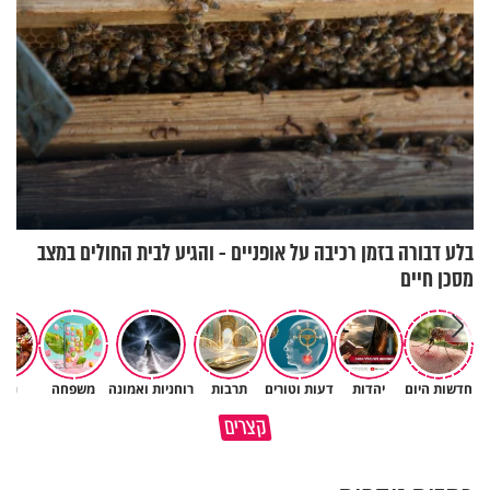
בלע דבורה בזמן רכיבה על אופניים - והגיע לבית החולים במצב
מסכן חיים
חדשות היום
יהדות
דעות וטורים
תרבות
רוחניות ואמונה
משפחה
נשי
מתחילים לעבוד לקראת ראש
הרגעים הקשים ביותר בחיים
קצרים
השנה החדשה
יכולים להצית את חיינו