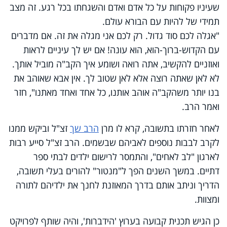
שעיניו פקוחות על כל אדם ואדם והשגחתו בכל רגע. זה מצב
תמידי של להיות עם הבורא עולם.
"אגלה לכם סוד גדול. רק לכם אני מגלה את זה. אם מדברים
עם הקדוש-ברוך-הוא, הוא עונה! אם יש לך עיניים לראות
ואוזניים להקשיב, אתה רואה ושומע איך הקב"ה מוביל אותך.
לא לאן שאתה רוצה אלא לאן שטוב לך. אין אבא שאוהב את
בנו יותר משהקב"ה אוהב אותנו, כל אחד ואחד מאתנו", חזר
ואמר הרב.
לאחר חזרתו בתשובה, קרא לו מרן
הרב שך
זצ"ל וביקש ממנו
לקרב לבבות נוספים לאביהם שבשמים. הרב זצ"ל סייע רבות
לארגון "לב לאחים", והתמסר לרישום ילדים לבתי ספר
דתיים. במשך השנים הפך ל"מנטור" להורים בעלי תשובה,
הדריך וניתב אותם בדרך המאוזנת לחנך את ילדיהם לתורה
ומצוות.
כן הגיש תכנית קבועה בערוץ 'הידברות', והיה שותף לפרויקט