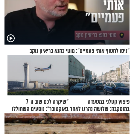
"ניסו לחטוף אותי פעמיים": מוטי כהנא בריאיון נוקב
פיצוץ קטלני במסעדה
"שיקרה לכם שוב ה-7
במוסקבה: שלושה נהרגו לאחר
באוקטובר": נוסעים השתוללו
שמטען שנשאה אישה התפוצץ
בטיסה לפרנקפורט ונעצרו
לאחר שתקפו שוטרים