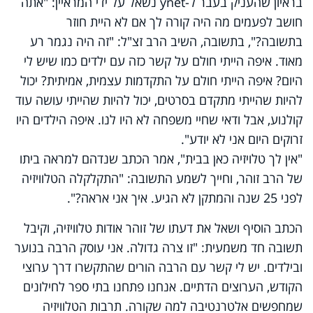
Video
בראיון שהעניק בעבר ל-
ynet
נשאל על ידי המראיין: "אתה
חושב לפעמים מה היה קורה לך אם לא היית חוזר
בתשובה?", בתשובה, השיב הרב זצ"ל: "זה היה נגמר רע
מאוד. איפה הייתי חולם על קשר כזה עם ילדים כמו שיש לי
היום? איפה הייתי חולם על התקדמות עצמית, אמיתית? יכול
להיות שהייתי מתקדם בסרטים, יכול להיות שהייתי עושה עוד
קולנוע, אבל ודאי שחיי משפחה לא היו לנו. איפה הילדים היו
זרוקים היום אני לא יודע".
"אין לך טלויזיה כאן בבית", אמר הכתב שנדהם למראה ביתו
של הרב זוהר, וחייך לשמע התשובה: "התקלקלה הטלוויזיה
לפני 25 שנה והמתקן לא הגיע. איך אני אראה?".
הכתב הוסיף ושאל את דעתו של זוהר אודות טלוויזיה, וקיבל
תשובה חד משמעית: "זו צרה גדולה. אני עוסק הרבה בנוער
ובילדים. יש לי קשר עם הרבה הורים שהתקשרו דרך ערוצי
הקודש, הערוצים הדתיים. אנחנו פתחנו בתי ספר לחילונים
שמחפשים אלטרנטיבה למה שקורה. תרבות הטלוויזיה