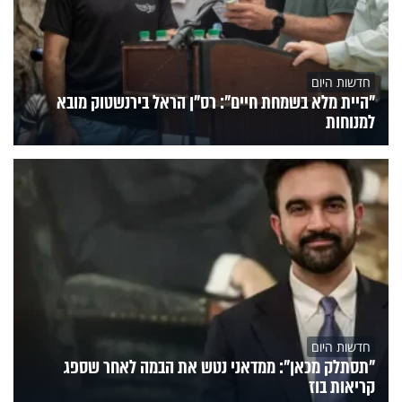
חדשות היום
"היית מלא בשמחת חיים": רס"ן הראל בירנשטוק מובא
למנוחות
חדשות היום
"תסתלק מכאן": ממדאני נטש את הבמה לאחר שספג
קריאות בוז