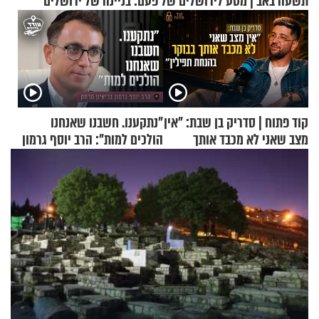
תשעה באב | מסע לירושלים של פעם: בניינה של ירושלים
קוד פתוח | סדריק בן שבת: "אין
"נתקענו. חשבנו שאנחנו
מצב שאני לא מכבד אותך
הולכים למות": הרב יוסף גרמון
בבוקר בהנחת תפילין"
בריאיון מרתק