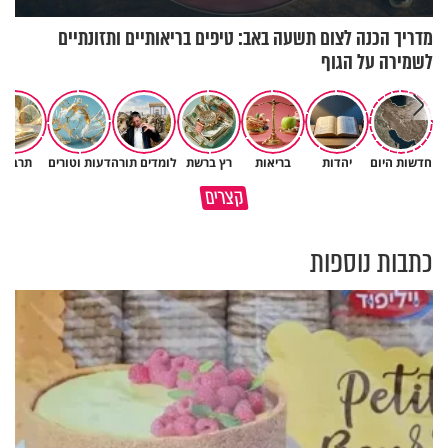
מדריך הכנה לצום תשעה באב: טיפים בריאותיים ותזונתיים
לשמירה על הגוף
חדשות היום
יהדות
בריאות
רץ ברשת
לומדים תורה
דעות וטורים
תרבות
פותחים פתח קטן - ומקבלים עול
קצרים
תשתמש באהבה של השם לטובתך
עצום
כתבות נוספות