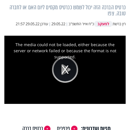
כרטיס הברכה הזה יכול לשמש ככרטיס מקסים ליום האם או לחברה
טובה. צפו
למעקב
רץ ברשת
כ"ח אייר התשפ"ב
|
29.05.22
|
עודכן
29.05.22 21:57
This
is
a
The media could not be loaded, either because the
modal
window.
server or network failed or because the format is not
supported.
Play
Video
תגיות ועדכונים:
פרפרים
כרטיס ברכה