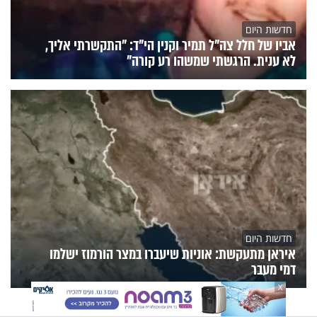
חדשות היום
אביו של חלל צה"ל תמיר וקנין הי"ד: "התקשרתי אליך,
לא ענית. הרגשתי שמשהו רע קורה"
חדשות היום
איראן מתעקשת: אוניות שיעברו במצר הורמוז ישלמו
דמי מעבר
X
הנצפים
פעילות הידברות
תוכניות הערוץ