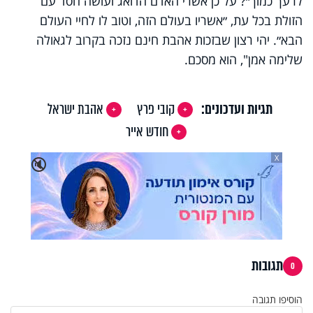
לרעך כמוך״? על כן אשרי האדם הדואג ועושה חסד עם
הזולת בכל עת, ״אשריו בעולם הזה, וטוב לו לחיי העולם
הבא״. יהי רצון שבזכות אהבת חינם נזכה בקרוב לגאולה
שלימה אמן", הוא מסכם.
תגיות ועדכונים:
קובי פרץ
אהבת ישראל
חודש אייר
X
🔇
תגובות
0
הוסיפו תגובה