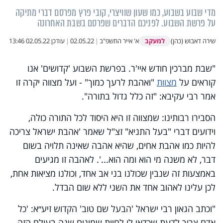
מדי שבוע בשבוע, כמו שעון שוויצרי, קובי פרץ מפרסם דברי מתיקה
על פרשת השבוע. לפניכם הדברים שפרסם בשבת האחרונה
למעקב
שירה דאבוש (כהן)
א' אייר התשפ"ב
|
02.05.22
|
עודכן
02.05.22 13:46
"שבת מברכין חודש איי'ר. בפרשת השבוע 'קדושים' אנו
קוראים על
מצוות
"ואהבת לרעך כמוך" - ועל מצווה יקרה זו
אמר רבי עקיבא: "זה כלל גדול בתורה".
הסבירו רבותינו: שמצווה זו היא היסוד לכל התורה כולה,
וידועים דברי "בעל התניא" זצ"ל שאמר 'אהבת ישראל צריכה
להיות כמו אהבת אחים, שהיא אהבה שאינה תלויה בשום
דבר, לא משנה מי הוא ומה הוא...'. לאהבה זו מגיעים
באמצעות זה שנבין שכולנו בני אב אחד, וכולנו מציאות אחת,
לכן עלינו לאהוב אחד את השני ללא שום הבדל.
"וכתב הגאון רבי ישראל 'הבעל שם טוב' הקדוש זיע״א: 'כל
אדם צריך לדעת שכדאי לו לחיות שמונים שנה בעולם הזה,