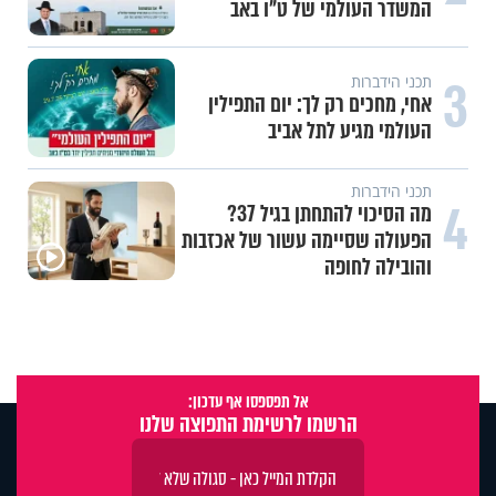
המשדר העולמי של ט"ו באב
3
תכני הידברות
אחי, מחכים רק לך: יום התפילין
העולמי מגיע לתל אביב
תכני הידברות
4
מה הסיכוי להתחתן בגיל 37?
הפעולה שסיימה עשור של אכזבות
והובילה לחופה
אל תפספסו אף עדכון:
הרשמו לרשימת התפוצה שלנו