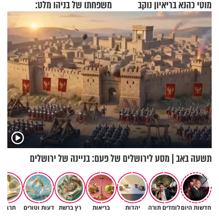
מוטי כהנא בריאיון נוקב
משפחתו של בניהו מלט:
"מיליונים באירופה תומכים
בכם"
תשעה באב | מסע לירושלים של פעם: בניינה של ירושלים
חדשות היום
לומדים תורה
יהדות
בריאות
רץ ברשת
דעות וטורים
תרבות
באיזה ארץ לומדים יותר גמרא