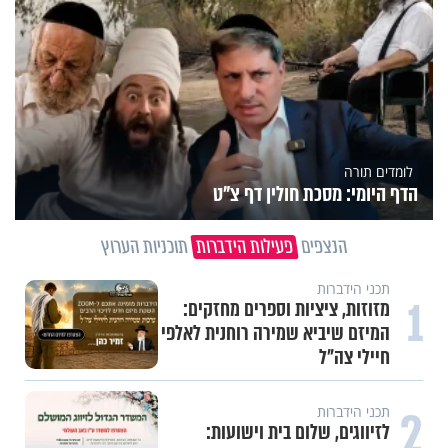
לומדים תורה
הדף היומי: מסכת חולין דף צ"ט
הנצפים
פעילות הידברות
תוכניות הערוץ
תכני הידברות
1
מזוזות, ציציות וספרים מחזקים:
המיזם שיביא שמירה רוחנית לאלפי
חיילי צה"ל
2
תכני הידברות
לזיווגים, שלום בית וישועות: