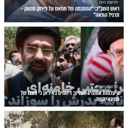
חדשות היום
ראש השב"כ: "ההסכמה של חמאס על פירוק מנשק -
תרגיל הונאה"
חדשות היום
היעלמות המנהיג העליון: דיווחים באיראן כי מצבו של
חמינאי קשה