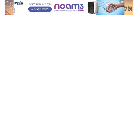
X
בכם"
הרב זמיר כהן: המקרא - שיעור י"ט