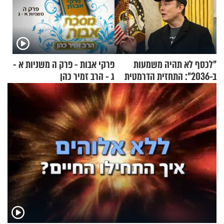
"לכסף לא תהיה משמעות
פרקי אבות - פרק ה משניות א -
ב-2036": התחזית הדרמטית
ג - הרב זמיר כהן
של אילון מאסק על עתיד
הכלכלה