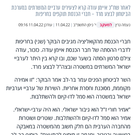
לאחר שח"כ איימן עודה קרא לצעירים ערביים המשרתים במערכת
הביטחון לבצע מרד – חברי הכנסת תוקפים בחריפות
למעקב
נעמה גרין
י' ניסן התשפ"ב
|
11.04.22
|
עודכן
11.04.22 09:16
חברי הכנסת מהקואליציה מגיבים הבוקר (שני) בחריפות
לדברי ההסתה של חבר הכנסת איימן עודה. כזכור, עודה
צילם סרטון הסתה בשער שכם, ובו קרא בין היתר לערביי
ישראל המשרתים במשטרה ובצה"ל לבצע מרד.
השר לביטחון הפנים עמר בר-לב אמר הבוקר: "זו אמירה
מקוממת, מסוכנת וחסרת אחריות. השירות של ערביי וערביות
ישראל במשטרה הוא סמל לדו-קיום ולהשתלבות.
"אמיר חורי ז"ל הוא גיבור ישראלי. הוא היה ערבי-ישראלי.
אמיר הוא סמל לדו-קיום ולהשתלבות. שוטרים ושוטרות
מהחברה הערבית הם חלק חשוב מהמשטרה במאבקה
בפשיעה ובטרור, ומגמה זו תוסיף להתעצם", הוסיף בר-לב.