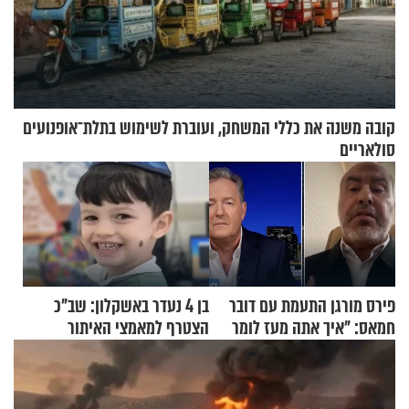
קובה משנה את כללי המשחק, ועוברת לשימוש בתלת־אופנועים
סולאריים
פירס מורגן התעמת עם דובר
בן 4 נעדר באשקלון: שב"כ
חמאס: "איך אתה מעז לומר
הצטרף למאמצי האיתור
שלא ביצעתם פשעי מלחמה?!"