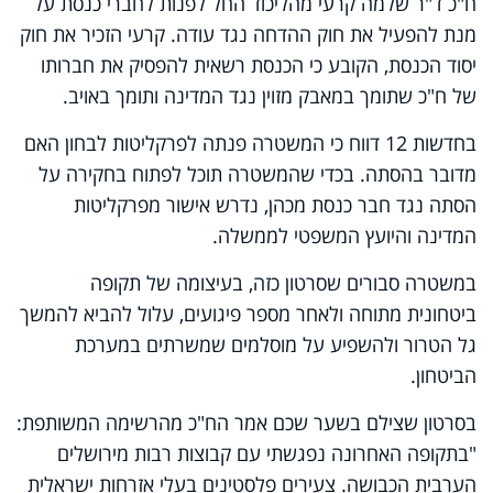
ח"כ ד"ר שלמה קרעי מהליכוד החל לפנות לחברי כנסת על
מנת להפעיל את חוק ההדחה נגד עודה. קרעי הזכיר את חוק
יסוד הכנסת, הקובע כי הכנסת רשאית להפסיק את חברותו
של ח"כ שתומך במאבק מזוין נגד המדינה ותומך באויב.
בחדשות 12 דווח כי המשטרה פנתה לפרקליטות לבחון האם
מדובר בהסתה. בכדי שהמשטרה תוכל לפתוח בחקירה על
הסתה נגד חבר כנסת מכהן, נדרש אישור מפרקליטות
המדינה והיועץ המשפטי לממשלה.
במשטרה סבורים שסרטון כזה, בעיצומה של תקופה
ביטחונית מתוחה ולאחר מספר פיגועים, עלול להביא להמשך
גל הטרור ולהשפיע על מוסלמים שמשרתים במערכת
הביטחון.
בסרטון שצילם בשער שכם אמר הח"כ מהרשימה המשותפת:
"בתקופה האחרונה נפגשתי עם קבוצות רבות מירושלים
הערבית הכבושה. צעירים פלסטינים בעלי אזרחות ישראלית