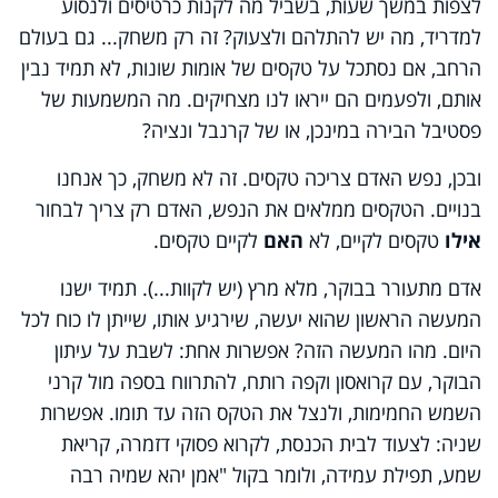
לצפות במשך שעות, בשביל מה לקנות כרטיסים ולנסוע
למדריד, מה יש להתלהם ולצעוק? זה רק משחק... גם בעולם
הרחב, אם נסתכל על טקסים של אומות שונות, לא תמיד נבין
אותם, ולפעמים הם ייראו לנו מצחיקים. מה המשמעות של
פסטיבל הבירה במינכן, או של קרנבל ונציה?
ובכן, נפש האדם צריכה טקסים. זה לא משחק, כך אנחנו
בנויים. הטקסים ממלאים את הנפש, האדם רק צריך לבחור
אילו
טקסים לקיים, לא
האם
לקיים טקסים.
אדם מתעורר בבוקר, מלא מרץ (יש לקוות...). תמיד ישנו
המעשה הראשון שהוא יעשה, שירגיע אותו, שייתן לו כוח לכל
היום. מהו המעשה הזה? אפשרות אחת: לשבת על עיתון
הבוקר, עם קרואסון וקפה רותח, להתרווח בספה מול קרני
השמש החמימות, ולנצל את הטקס הזה עד תומו. אפשרות
שניה: לצעוד לבית הכנסת, לקרוא פסוקי דזמרה, קריאת
שמע, תפילת עמידה, ולומר בקול "אמן יהא שמיה רבה