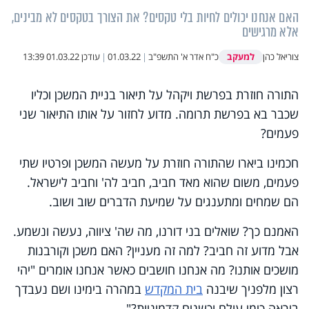
האם אנחנו יכולים לחיות בלי טקסים? את הצורך בטקסים לא מבינים,
אלא מרגישים
למעקב
צוריאל כהן
כ"ח אדר א' התשפ"ב
|
01.03.22
|
עודכן
01.03.22 13:39
התורה חוזרת בפרשת ויקהל על תיאור בניית המשכן וכליו
שכבר בא בפרשת תרומה. מדוע לחזור על אותו התיאור שני
פעמים?
חכמינו ביארו שהתורה חוזרת על מעשה המשכן ופרטיו שתי
פעמים, משום שהוא מאד חביב, חביב לה' וחביב לישראל.
הם שמחים ומתענגים על שמיעת הדברים שוב ושוב.
האמנם כך? שואלים בני דורנו, מה שה' ציווה, נעשה ונשמע.
אבל מדוע זה חביב? למה זה מעניין? האם משכן וקורבנות
מושכים אותנו? מה אנחנו חושבים כאשר אנחנו אומרים "יהי
רצון מלפניך שיבנה
בית המקדש
במהרה בימינו ושם נעבדך
ביראה כימי עולם וכשנים קדמוניות?".