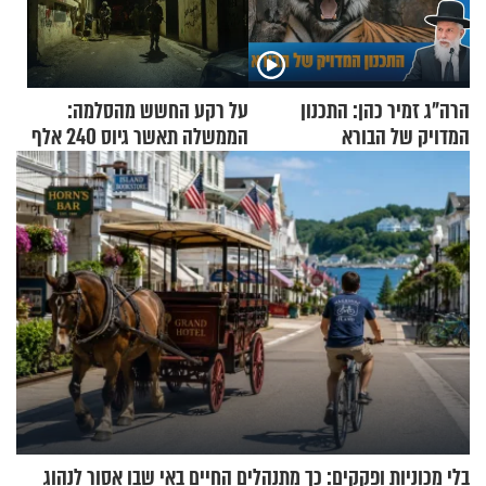
הרה"ג זמיר כהן: התכנון
על רקע החשש מהסלמה:
המדויק של הבורא
הממשלה תאשר גיוס 240 אלף
אנשי מילואים
בלי מכוניות ופקקים: כך מתנהלים החיים באי שבו אסור לנהוג