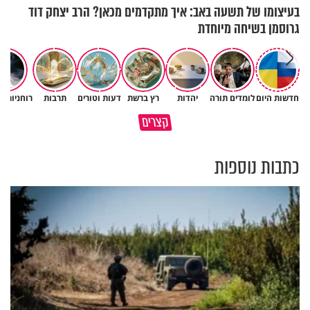
בעיצומו של תשעה באב: איך מתקדמים מכאן? הרב יצחק דוד
גרוסמן בשיחה מיוחדת
חדשות היום
לומדים תורה
יהדות
רץ ברשת
דעות וטורים
תרבות
רוחניות ו
באיזה אופן ומתי מותר לכבות אש
קצרים
בשבת?
מתכון ל׳שבת שלום׳
כתבות נוספות