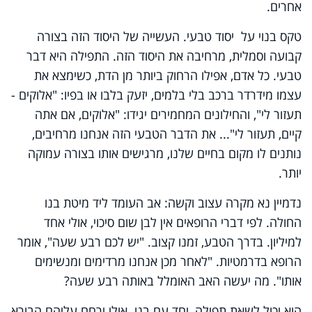
אחרים.
טקס בנוי על יסוד טבעי. העשייה של היסוד הזה בצורה
קבועה וסמלית, מרחיבה את היסוד הזה. התפילה היא דבר
טבעי. כל אדם, אפילו הרחוק ביותר מן הדת, כשימצא את
עצמו מידרדר ברכב בלי בלמים, יזעק בלבו או בפיו: "אלוקים -
תעזור לי", והחילונים המחמירים יגידו: "אלוקים, אם אתה
קיים, תעזור לי"... את הדבר הטבעי הזה אנחנו מרחיבים,
נותנים לו מקום בחיים שלנו, מרגישים אותו בצורה עמוקה
יותר.
נדמיין נא מקרה עצוב וקשה: אב העומד ליד מיטת בנו
החולה. לפי דברי הרופאים אין לבן שום סיכוי, אולי אחד
למיליון. בדרך הטבע, זמנו קצוב. "יש לכם רבע שעה", אומר
הרופא בדרמטיות. "לאחר מכן אנחנו מרדימים ומנשימים
אותו". מה יעשה האב האומלל באותה רבע שעה?
הוא יכול לשאת תפילה, יחד עם בנו. אולי ירחם עליהם הבורא