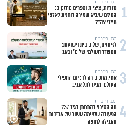
תכני הידברות
1
מזוזות, ציציות וספרים מחזקים:
המיזם שיביא שמירה רוחנית לאלפי
חיילי צה"ל
2
תכני הידברות
לזיווגים, שלום בית וישועות:
המשדר העולמי של ט"ו באב
3
תכני הידברות
אחי, מחכים רק לך: יום התפילין
העולמי מגיע לתל אביב
תכני הידברות
4
מה הסיכוי להתחתן בגיל 37?
הפעולה שסיימה עשור של אכזבות
והובילה לחופה