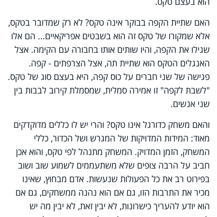
הוא בעצם טקס.
האם שתיית הקפה בבוקר אינה טקס? לא רק שמדובר בטקס,
אלא שמקורו של טקס זה הוא בשבטים אפריקאיים... הם אלו
שגילו את הקפה, והיו שותים אותו בחבורה עם הקימה. אצל
האנגלים הטקס הוא שתיית תה, אצל הצרפתים - קפה.
פגישה של שני חברים על כוס קפה, היא בעצם סוג של טקס.
"לשבת לקפה" זו אמירה סמלית, שמסמלת קירוב לבבות בין
שני אנשים.
והאם משחק כדורגל אינו טקס? והרי יש לו כללים מדוקדקים
מאוד: המידות המדויקות של המגרש ושל הכדור, כללי
המשחק, הזמן המדויק. המשחק מתנהל לפי טקס, והוא אכן
חביב על הרבה צופים שלא משתעממים לשמוע שוב ושוב
בפירוט רב את כל הפעולות שנעשות. אדם מבחוץ, שאינו
מכיר את התרבות הזו, גם אם הוא נהנה ממשחקים, גם אם
הוא יודע להעריך כישרונות, לא יבין זאת, לא יבין מה יש