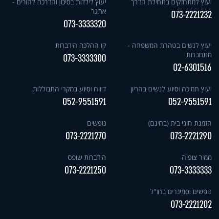
יעוץ למתחזקים בתחילת הדרך
יעוץ לילדות בסיכון והדרכה להורים -
אתגר
073-2221232
073-3333320
יעוץ לנשים בטהרת המשפחה -
קו ההלכה הידברות
מתחברות
073-3333300
02-6301516
יעוץ תמיכה וסיוע לנשים בהריון
דיווח וסיוע במקרי התבוללות
052-9551591
052-9551591
הזמנת חוגי בית (בחינם)
נופשים
073-2221270
073-2221290
ממיר צופיה
הידברות שופס
073-2221250
073-3333333
נופשים וסמינרים בחו"ל
073-2221202