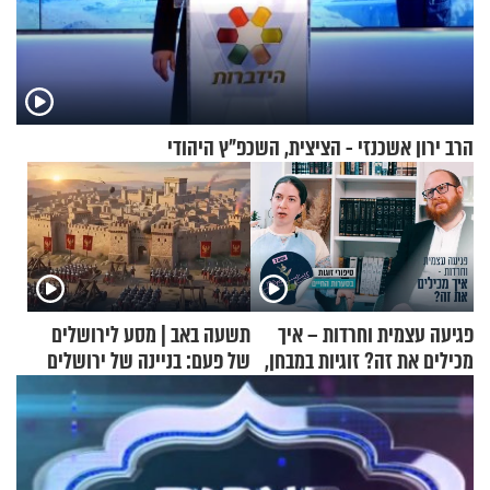
הרב ירון אשכנזי - הציצית, השכפ"ץ היהודי
פגיעה עצמית וחרדות – איך
תשעה באב | מסע לירושלים
מכילים את זה? זוגיות במבחן,
של פעם: בניינה של ירושלים
הפעם עם יהודית ואלתר כהן