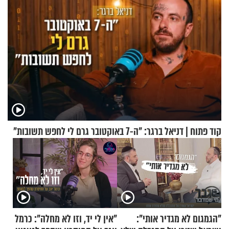
קוד פתוח | דניאל ברגר: "ה-7 באוקטובר גרם לי לחפש תשובות"
"הגמגום לא מגדיר אותי":
"אין לי יד, וזו לא מחלה": כרמל