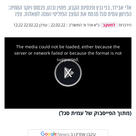
אלי אבידר, בני גנץ ופנסיות הקבע, פוטין ובנט, פגסוס ויוקר המחיה:
הפרשן עמית סגל מנתח את המצב הפוליטי ועונה לשאלות. צפו
למעקב
הידברות
כ"א אדר א' התשפ"ב
|
22.02.22
|
עודכן
22.02.22 12:22
This
is
a
The media could not be loaded, either because the
modal
window.
server or network failed or because the format is not
supported.
Play
Video
(מתוך הפייסבוק של עמית סגל)
עקבו אחרינו ב-
News