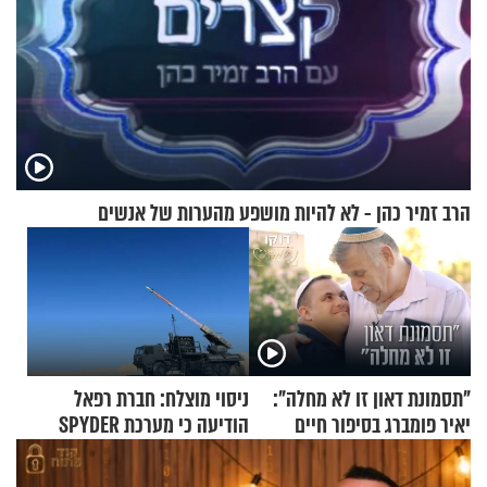
הרב זמיר כהן - לא להיות מושפע מהערות של אנשים
"תסמונת דאון זו לא מחלה":
ניסוי מוצלח: חברת רפאל
יאיר פומברג בסיפור חיים
הודיעה כי מערכת SPYDER
מעורר השראה
הצליחה ליירט כטב"ם