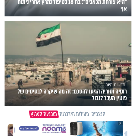
"היא צורחת מכאבים": בת 18 בטיפול נמרץ אחרי ניתוח
אף
חדשות היום
רוסיה וסוריה הגיעו להסכם: זה מה שיקרה לבסיסים של
פוטין מעבר לגבול
הנצפים
פעילות הידברות
תוכניות הערוץ
X
וידיאו מגזין