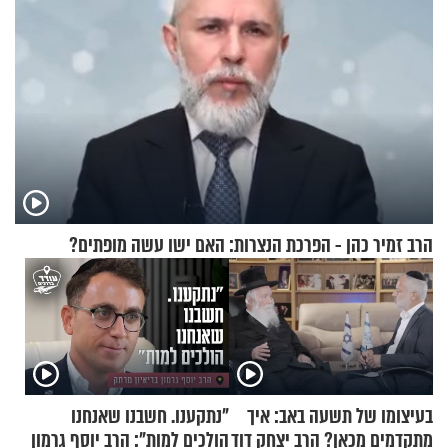
הרב זמיר כהן - הפרכת הנצרות: האם ישו עשה מופתים?
בעיצומו של תשעה באב: איך
"נתקענו. חשבנו שאנחנו
מתקדמים מכאן? הרב יצחק דוד
הולכים למות": הרב יוסף גרמון