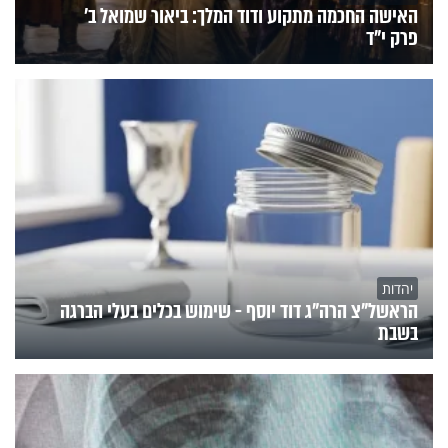
האישה החכמה מתקוע ודוד המלך: ביאור שמואל ב'
פרק י"ד
יהדות
הראשל"צ הרה"ג דוד יוסף - שימוש בכלים בעלי הברגה
בשבת