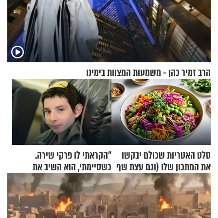
הרב זמיר כהן - משמעות המצוות בימינו
סלט האטריות שכולם יבקשו
"הקראתי לו פרקי שירה.
את המתכון שלו (וגם עצת שף
כשסיימתי, הוא השיב את
להגשת הרוטב)
נשמתו לבורא"