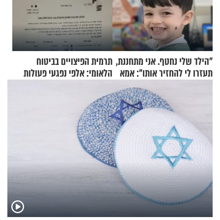
"הילד שלי נחטף. אני מתחננת,
תרמית הפיצויים בביטוח
תעזרו לי להחזיר אותו": אמא
הלאומי: אלפי נפגעי פעולות
של יובל בן ה-4 בריאיון דומע
איבה קיבלו כספים במירמה