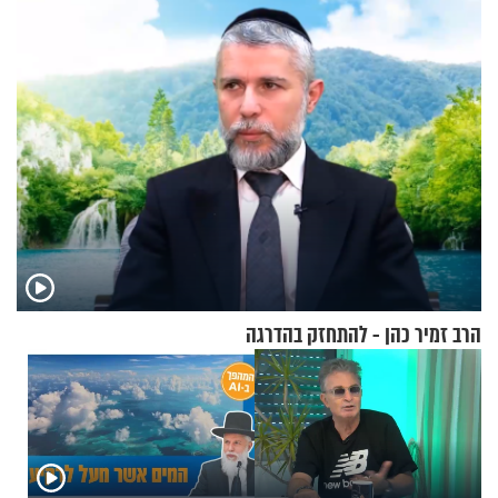
אריאל ז"ל
דולר
הרב זמיר כהן - להתחזק בהדרגה