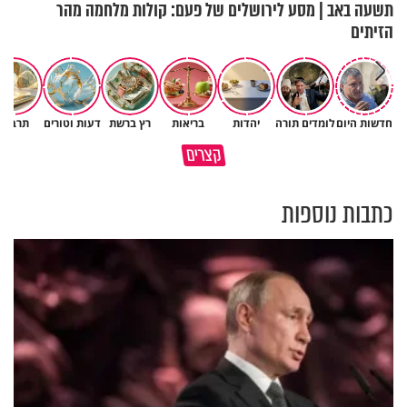
תשעה באב | מסע לירושלים של פעם: קולות מלחמה מהר
הזיתים
חדשות היום
לומדים תורה
יהדות
בריאות
רץ ברשת
דעות וטורים
תרבות
גם ׳הרע׳ זה הרחמים של בורא
קצרים
מדוע האמונה נמשלה למלח?
עולם
כתבות נוספות