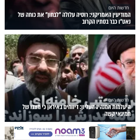
חדשות היום
המודיעין האמריקני: רוסיה עלולה "לבחון" את כוחה של
נאט"ו כבר בסתיו הקרוב
חדשות היום
היעלמות המנהיג העליון: דיווחים באיראן כי מצבו של
חמינאי קשה
X