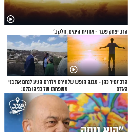
הרב יצחק פנגר - אחרית הימים, חלק ב’
הרב זמיר כהן - מבנה הנפש של
חירט וילדרס הגיע לנחם את בני
האדם
משפחתו של בניהו מלט:
"מיליונים באירופה תומכים
בכם"