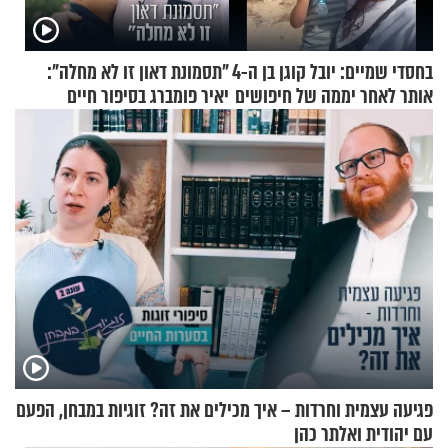
בחסדי שמיים: יובל קוגן בן ה-4
"תסמונת דאון זו לא מחלה":
אותר לאחר יממה של חיפושים
יאיר פומברג בסיפור חיים
מעורר השראה
פגיעה עצמית וחרדות – איך מכילים את זה? זוגיות במבחן, הפעם
עם יהודית ואלתר כהן