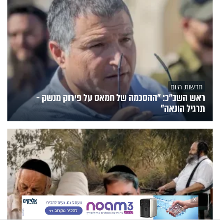
חדשות היום
ראש השב"כ: "ההסכמה של חמאס על פירוק מנשק -
תרגיל הונאה"
X