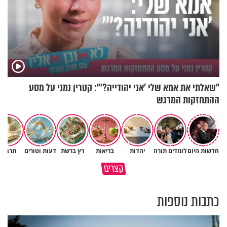
"שאלתי את אמא שלי 'אני יהודייה?'": קטרין נמני על מסע
ההתחזקות המרגש
חדשות היום
לומדים תורה
יהדות
בריאות
רץ ברשת
דעות וטורים
תרבות
גם ׳הרע׳ זה הרחמים של בורא
קצרים
מדוע האמונה נמשלה למלח?
עולם
כתבות נוספות