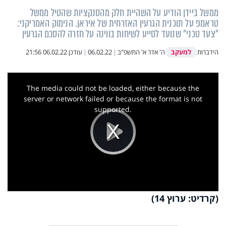
ממשל ביידן הודיע על השהיית חלק מהסנקציות שהטיל ממשל
טראמפ על תוכנית הגרעין האזרחית של איראן. הנימוק האמריקני:
"צעד טכני" שנועד לסייע לשיחות בווינה על חזרה להסכם הגרעין
למעקב
הידברות
ה' אדר א' התשפ"ב
|
06.02.22
|
עודכן
06.02.22 21:56
This
is
a
The media could not be loaded, either because the
modal
window.
server or network failed or because the format is not
supported.
Play
Video
(קרדיט: ערוץ 14)