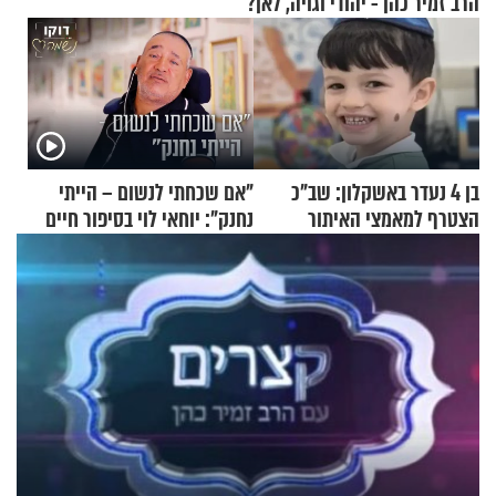
הרב זמיר כהן - יהודי וגויה, לאן?
בן 4 נעדר באשקלון: שב"כ
"אם שכחתי לנשום – הייתי
הצטרף למאמצי האיתור
נחנק": יוחאי לוי בסיפור חיים
מעורר השראה