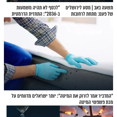
תשעה באב | מסע לירושלים
"לכסף לא תהיה משמעות
של פעם: מתחת לרחובות
ב-2036": התחזית הדרמטית
ירושלים
של אילון מאסק על עתיד
הכלכלה
"המדביר אמר לזרוק את המיטה": יותר ישראלים מדווחים על
מכת פשפשי המיטה