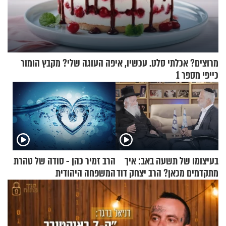
מרוצים? אכלתי סלט. עכשיו, איפה העוגה שלי? מקבץ הומור
כייפי מספר 1
בעיצומו של תשעה באב: איך
הרב זמיר כהן - סודה של טהרת
מתקדמים מכאן? הרב יצחק דוד
המשפחה היהודית
גרוסמן בשיחה מיוחדת