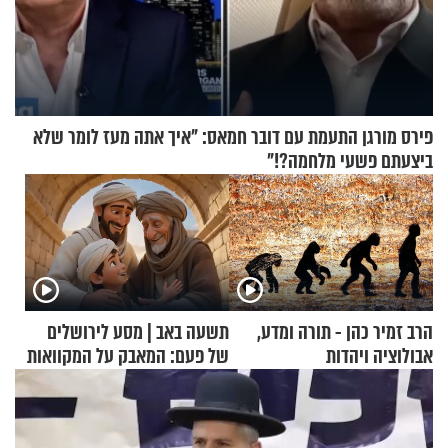
פירס מורגן התעמת עם דובר חמאס: "איך אתה מעז לומר שלא
ביצעתם פשעי מלחמה?!"
הרב זמיר כהן - תורה ומדע,
תשעה באב | מסע לירושלים
אבולוציה ויהדות
של פעם: המאבק על המקוואות