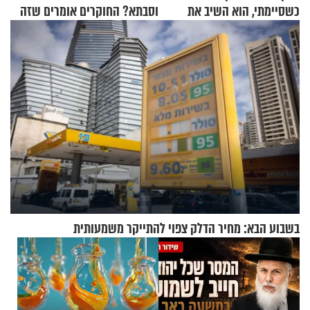
כשסיימתי, הוא השיב את
וסבתא? החוקרים אומרים שזה
נשמתו לבורא"
מתכון מנצח
בשבוע הבא: מחיר הדלק צפוי להתייקר משמעותית