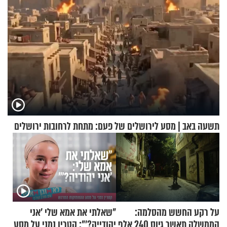
תשעה באב | מסע לירושלים של פעם: מתחת לרחובות ירושלים
על רקע החשש מהסלמה:
"שאלתי את אמא שלי 'אני
הממשלה תאשר גיוס 240 אלף
יהודייה?'": קטרין נמני על מסע