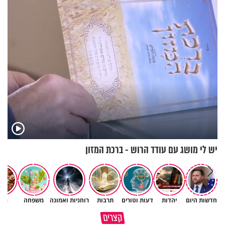
יש לי מושג עם עודד הרוש - ברכת המזון
חדשות היום
יהדות
דעות וטורים
תרבות
רוחניות ואמונה
משפחה
נשי
תעצרו לפני שאתם מוציאים דיבה
קצרים
על ציבור שלם
מתכון ל׳שבת שלום׳