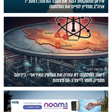
איראן מתעקשת לנהל את מעבר הורמוז; רמטכ"ל
ארה"ב ממליץ לסיים את המלחמה
חדשות היום
דיווח: המלחמה לא עצרה את הגרעין האיראני - בידיהם
מספיק חומר לייצר כ-10 פצצות
X