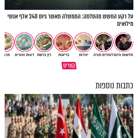
על רקע החשש מהסלמה: הממשלה תאשר גיוס 240 אלף אנשי
מילואים
חדשות היום
לומדים תורה
יהדות
בריאות
רץ ברשת
דעות וטורים
תרבות
קצרים
הנשק של יהודי נמצא בפה שלו
מי כתב אותך?
כתבות נוספות