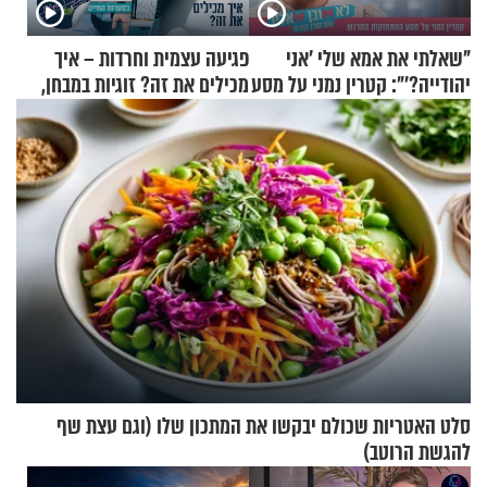
"שאלתי את אמא שלי 'אני
פגיעה עצמית וחרדות – איך
יהודייה?'": קטרין נמני על מסע
מכילים את זה? זוגיות במבחן,
ההתחזקות המרגש
הפעם עם יהודית ואלתר כהן
סלט האטריות שכולם יבקשו את המתכון שלו (וגם עצת שף
להגשת הרוטב)