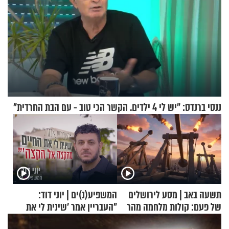
ננסי ברנדס: "יש לי 4 ילדים. הקשר הכי טוב - עם הבת החרדית"
תשעה באב | מסע לירושלים
המשפיע(נ)ים | יוני דוד:
של פעם: קולות מלחמה מהר
"העבריין אמר 'שינית לי את
הזיתים
החיים מהקצה אל הקצה'"