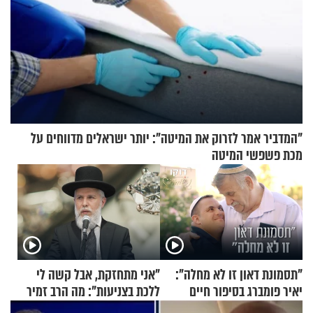
"המדביר אמר לזרוק את המיטה": יותר ישראלים מדווחים על
מכת פשפשי המיטה
"תסמונת דאון זו לא מחלה":
"אני מתחזקת, אבל קשה לי
יאיר פומברג בסיפור חיים
ללכת בצניעות": מה הרב זמיר
מעורר השראה
כהן המליץ לה לעשות?