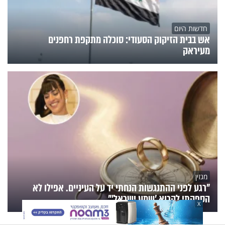
חדשות היום
אש בבית הזיקוק הסעודי: סוכלה מתקפת רחפנים
מעיראק
מגזין
"רגע לפני ההתנגשות הנחתי יד על העיניים. אפילו לא
הספקתי לקרוא 'שמע ישראל'"
X