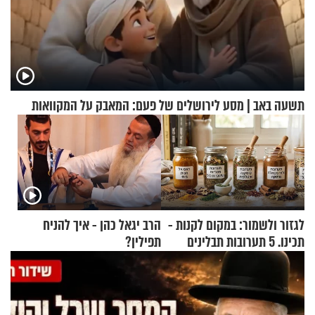
תשעה באב | מסע לירושלים של פעם: המאבק על המקוואות
לגזור ולשמור: במקום לקנות -
הרב יגאל כהן - איך להניח
תכינו. 5 תערובות תבלינים
תפילין?
שמתאימות להכל