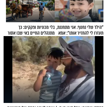
"הילד שלי נחטף. אני מתחננת,
בלי מכוניות ופקקים: כך
תעזרו לי להחזיר אותו": אמא
מתנהלים החיים באי שבו אסור
של יובל בן ה-4 בריאיון דומע
לנהוג כבר יותר מ-120 שנה