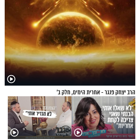
מיליארד דולר
תשפ"ז
הרב יצחק פנגר - אחרית הימים, חלק ב’